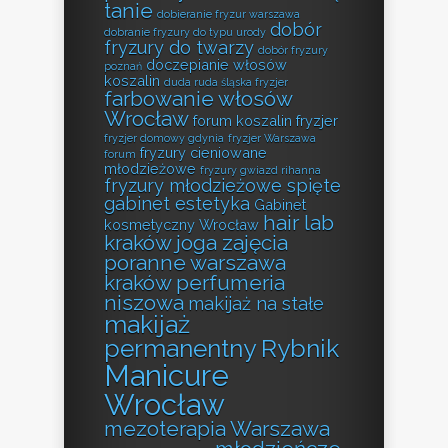
tanie
dobieranie fryzur warszawa
dobór
dobranie fryzury do typu urody
fryzury do twarzy
dobór fryzury
doczepianie włosów
poznań
koszalin
duda ruda śląska fryzjer
farbowanie włosów
Wrocław
forum koszalin fryzjer
fryzjer domowy gdynia
fryzjer Warszawa
fryzury cieniowane
forum
młodzieżowe
fryzury gwiazd rihanna
fryzury młodzieżowe spięte
gabinet estetyka
Gabinet
hair lab
kosmetyczny Wrocław
kraków
joga zajęcia
poranne warszawa
kraków perfumeria
niszowa
makijaż na stałe
makijaż
permanentny Rybnik
Manicure
Wrocław
mezoterapia Warszawa