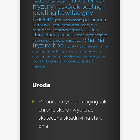
młodzieńcze
międzyzdroje fryzjer
fryzury
naskórek peeling
peeling kawitacyjny
Radom
perfumeria
perfumeria belle
bemowo
perfumeria henri radzymin
perfum
perfumerie internetowe gdańsk
który długo pachnie
praca fryzjer zgierz
Rihanna
regeneracja włosów warszawa
fryzura bob
stylista fryzur leszno
tanie
oryginalne perfumy kraków
tanie perfumy
oryginalne poznań
Woda kolońska jak używać
woda kolońska staropolska
świeczki do
masażu
Uroda
Poranna rutyna anti-aging: jak
chronić skórę i wybierać
skuteczne składniki na start
dnia