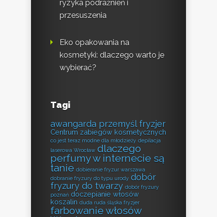
ryzyka podrażnień i
przesuszenia
Eko opakowania na
kosmetyki: dlaczego warto je
wybierać?
Tagi
awangarda przemyśl fryzjer
Centrum zabiegów kosmetycznych
co jest teraz modne dla młodzieży
depilacja
dlaczego
laserowa Wrocław
perfumy w internecie są
tanie
dobieranie fryzur warszawa
dobór
dobranie fryzury do typu urody
fryzury do twarzy
dobór fryzury
doczepianie włosów
poznań
koszalin
duda ruda śląska fryzjer
farbowanie włosów