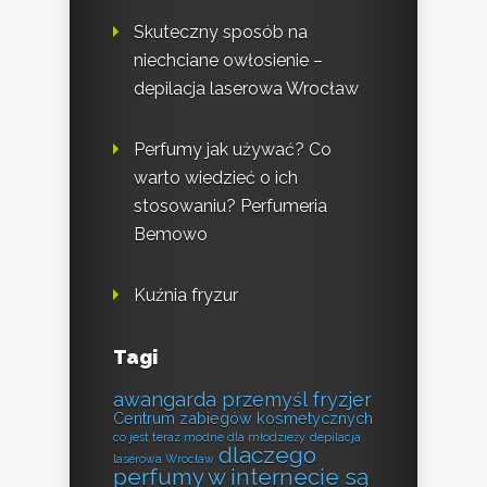
Skuteczny sposób na
niechciane owłosienie –
depilacja laserowa Wrocław
Perfumy jak używać? Co
warto wiedzieć o ich
stosowaniu? Perfumeria
Bemowo
Kuźnia fryzur
Tagi
awangarda przemyśl fryzjer
Centrum zabiegów kosmetycznych
co jest teraz modne dla młodzieży
depilacja
dlaczego
laserowa Wrocław
perfumy w internecie są