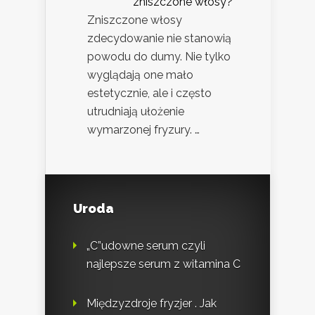
zniszczone włosy?
Zniszczone włosy
zdecydowanie nie stanowią
powodu do dumy. Nie tylko
wyglądają one mało
estetycznie, ale i często
utrudniają ułożenie
wymarzonej fryzury. …
Uroda
„C”udowne serum czyli
najlepsze serum z witamina C
Międzyzdroje fryzjer . Jak