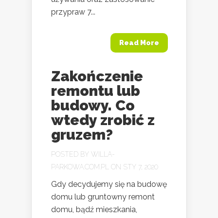
przypraw 7...
Read More
Zakończenie
remontu lub
budowy. Co
wtedy zrobić z
gruzem?
POSTED BY
WILLA-
PARKOWA.COM.PL
ON STY 7, 2020
Gdy decydujemy się na budowę
domu lub gruntowny remont
domu, bądź mieszkania,