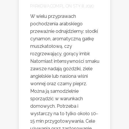
PARKOWA.COM.PL
ON STY 8, 2020
W wielu przyprawach
pochodzenia arabskiego
przeważnie odnajdziemy: słodki
cynamon, aromatyczną gałkę
muszkatołową, czy
rozgrzewający, gorący imbir.
Natomiast intensywności smaku
zawsze nadają goździki, ziele
angielskie lub nasiona wiśni
wonnej oraz czarny pieprz.
Można ją samodzielnie
sporządzić w warunkach
domowych. Potrzeba i
wystarczy na to tylko około 10-
15 min przygotowywania. Cele
używania oraz zastosowanie