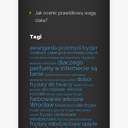
Jak ocenić prawidłową wagę
ciała?
Tagi
awangarda przemyśl fryzjer
Centrum zabiegów kosmetycznych
co jest teraz modne dla młodzieży
depilacja
dlaczego
laserowa Wrocław
perfumy w internecie są
tanie
dobieranie fryzur warszawa
dobór
dobranie fryzury do typu urody
fryzury do twarzy
dobór fryzury
doczepianie włosów
poznań
koszalin
duda ruda śląska fryzjer
farbowanie włosów
Wrocław
forum koszalin fryzjer
fryzjer domowy gdynia
fryzjer Warszawa
fryzury cieniowane
forum
młodzieżowe
fryzury gwiazd rihanna
fryzury młodzieżowe spięte