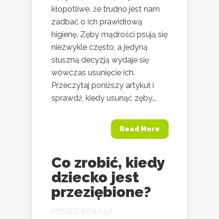
kłopotliwe, że trudno jest nam
zadbać o ich prawidłową
higienę. Zęby mądrości psują się
niezwykle często, a jedyną
słuszną decyzją wydaje się
wówczas usunięcie ich.
Przeczytaj poniższy artykuł i
sprawdź, kiedy usunąć zęby...
Read More
Co zrobić, kiedy
dziecko jest
przeziębione?
POSTED BY
WILLA-