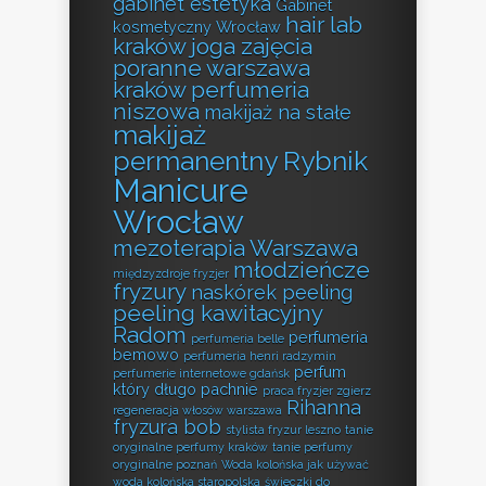
gabinet estetyka
Gabinet
hair lab
kosmetyczny Wrocław
kraków
joga zajęcia
poranne warszawa
kraków perfumeria
niszowa
makijaż na stałe
makijaż
permanentny Rybnik
Manicure
Wrocław
mezoterapia Warszawa
młodzieńcze
międzyzdroje fryzjer
fryzury
naskórek peeling
peeling kawitacyjny
Radom
perfumeria
perfumeria belle
bemowo
perfumeria henri radzymin
perfum
perfumerie internetowe gdańsk
który długo pachnie
praca fryzjer zgierz
Rihanna
regeneracja włosów warszawa
fryzura bob
stylista fryzur leszno
tanie
oryginalne perfumy kraków
tanie perfumy
oryginalne poznań
Woda kolońska jak używać
woda kolońska staropolska
świeczki do