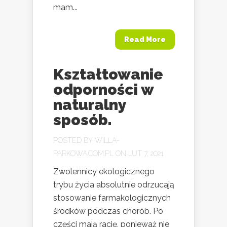
mam...
Read More
Kształtowanie
odporności w
naturalny
sposób.
POSTED BY
WILLA-
PARKOWA.COM.PL
ON LUT 7, 2021
Zwolennicy ekologicznego
trybu życia absolutnie odrzucają
stosowanie farmakologicznych
środków podczas chorób. Po
części mają rację, ponieważ nie