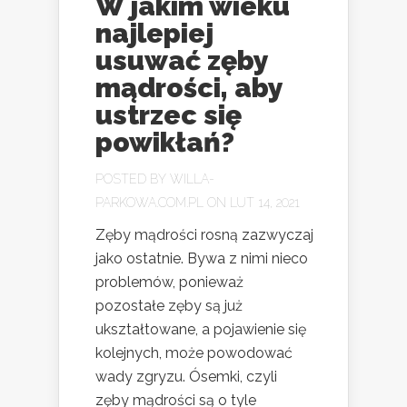
W jakim wieku
najlepiej
usuwać zęby
mądrości, aby
ustrzec się
powikłań?
POSTED BY
WILLA-
PARKOWA.COM.PL
ON LUT 14, 2021
Zęby mądrości rosną zazwyczaj
jako ostatnie. Bywa z nimi nieco
problemów, ponieważ
pozostałe zęby są już
ukształtowane, a pojawienie się
kolejnych, może powodować
wady zgryzu. Ósemki, czyli
zęby mądrości są o tyle