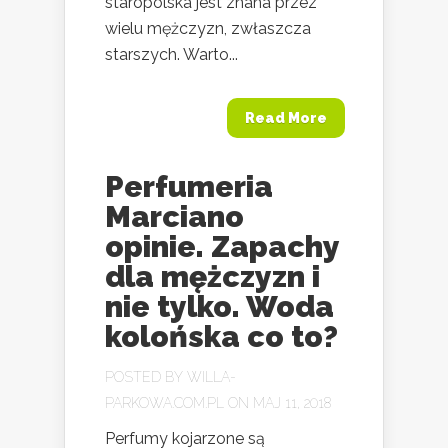
staropolska jest znana przez
wielu mężczyzn, zwłaszcza
starszych. Warto...
Read More
Perfumeria
Marciano
opinie. Zapachy
dla mężczyzn i
nie tylko. Woda
kolońska co to?
POSTED BY
WILLA-
PARKOWA.COM.PL
ON MAJ 11, 2018
Perfumy kojarzone są