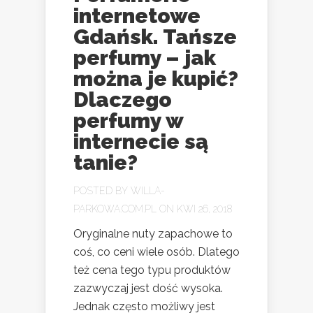
internetowe
Gdańsk. Tańsze
perfumy – jak
można je kupić?
Dlaczego
perfumy w
internecie są
tanie?
POSTED BY
WILLA-
PARKOWA.COM.PL
ON KWI 26, 2018
Oryginalne nuty zapachowe to
coś, co ceni wiele osób. Dlatego
też cena tego typu produktów
zazwyczaj jest dość wysoka.
Jednak często możliwy jest