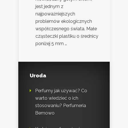
jest jednym z
najpoważniejszych
problemów ekologicznych
współczesnego świata. Małe
cząsteczki plastiku o średnicy
poniżej 5 mm …
Uroda
Perfumy jak używać? Co
warto wiedzieć o ich
stosowaniu? Perfumeria
Bemowo