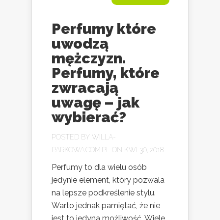
Perfumy które
uwodzą
mężczyzn.
Perfumy, które
zwracają
uwagę – jak
wybierać?
POSTED BY
WILLA-
PARKOWA.COM.PL
ON KWI 30, 2018
Perfumy to dla wielu osób
jedynie element, który pozwala
na lepsze podkreślenie stylu.
Warto jednak pamiętać, że nie
jest to jedyna możliwość. Wiele