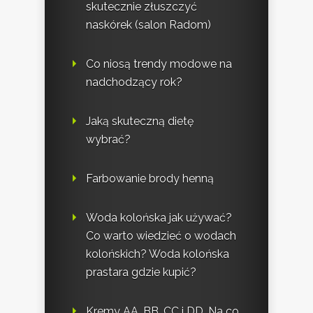
skutecznie złuszczyć
naskórek (salon Radom)
Co niosą trendy modowe na
nadchodzący rok?
Jaką skuteczną dietę
wybrać?
Farbowanie brody henną
Woda kolońska jak używać?
Co warto wiedzieć o wodach
kolońskich? Woda kolońska
prastara gdzie kupić?
Kremy AA, BB, CC i DD. Na co