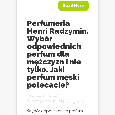
Read More
Perfumeria
Henri Radzymin.
Wybór
odpowiednich
perfum dla
mężczyzn i nie
tylko. Jaki
perfum męski
polecacie?
POSTED BY
WILLA-
PARKOWA.COM.PL
ON MAJ 3, 2018
Wybór odpowiednich perfum