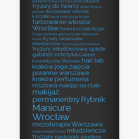
dobór
dobranie fryzury do typu urody
fryzury do twarzy
dobór fryzury
doczepianie włosów
poznań
koszalin
duda ruda śląska fryzjer
farbowanie włosów
Wrocław
forum koszalin fryzjer
fryzjer domowy gdynia
fryzjer Warszawa
fryzury cieniowane
forum
młodzieżowe
fryzury gwiazd rihanna
fryzury młodzieżowe spięte
gabinet estetyka
Gabinet
hair lab
kosmetyczny Wrocław
kraków
joga zajęcia
poranne warszawa
kraków perfumeria
niszowa
makijaż na stałe
makijaż
permanentny Rybnik
Manicure
Wrocław
mezoterapia Warszawa
młodzieńcze
międzyzdroje fryzjer
fryzury
naskórek peeling