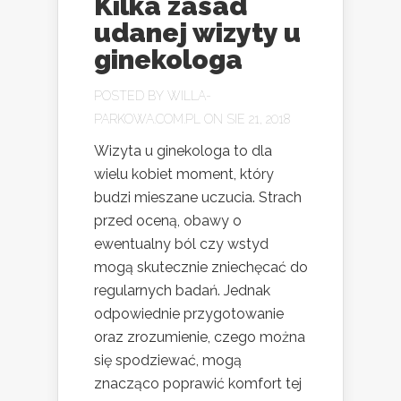
Kilka zasad
udanej wizyty u
ginekologa
POSTED BY
WILLA-
PARKOWA.COM.PL
ON SIE 21, 2018
Wizyta u ginekologa to dla
wielu kobiet moment, który
budzi mieszane uczucia. Strach
przed oceną, obawy o
ewentualny ból czy wstyd
mogą skutecznie zniechęcać do
regularnych badań. Jednak
odpowiednie przygotowanie
oraz zrozumienie, czego można
się spodziewać, mogą
znacząco poprawić komfort tej