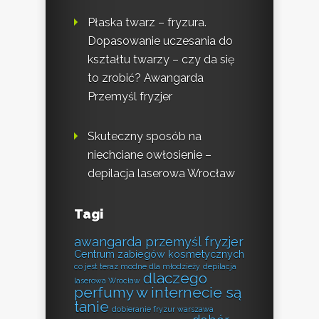
Płaska twarz – fryzura.
Dopasowanie uczesania do
kształtu twarzy – czy da się
to zrobić? Awangarda
Przemyśl fryzjer
Skuteczny sposób na
niechciane owłosienie –
depilacja laserowa Wrocław
Tagi
awangarda przemyśl fryzjer
Centrum zabiegów kosmetycznych
co jest teraz modne dla młodzieży
depilacja
dlaczego
laserowa Wrocław
perfumy w internecie są
tanie
dobieranie fryzur warszawa