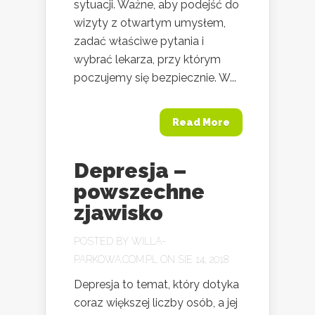
sytuacji. Ważne, aby podejść do
wizyty z otwartym umysłem,
zadać właściwe pytania i
wybrać lekarza, przy którym
poczujemy się bezpiecznie. W...
Read More
Depresja –
powszechne
zjawisko
POSTED BY
WILLA-
PARKOWA.COM.PL
ON SIE 14, 2018
Depresja to temat, który dotyka
coraz większej liczby osób, a jej