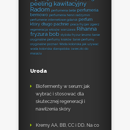
peeling kawitacyjny
Radom
perfumeria
perfumeria belle
bemowo
perfumeria henri radzymin
perfum
perfumerie internetowe gdańsk
który długo pachnie
praca fryzjer zgierz
Rihanna
regeneracja włosów warszawa
fryzura bob
stylista fryzur leszno
tanie
oryginalne perfumy kraków
tanie perfumy
oryginalne poznań
Woda kolońska jak używać
woda kolońska staropolska
świeczki do
masażu
Uroda
Biofermenty w serum: jak
wybrać i stosować dla
skutecznej regeneracji i
nawilżenia skóry
Kremy AA, BB, CC i DD. Na co