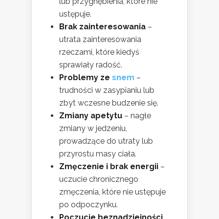
lub przygnębienia, które nie
ustępuje.
Brak zainteresowania
–
utrata zainteresowania
rzeczami, które kiedyś
sprawiały radość.
Problemy ze
snem
–
trudności w zasypianiu lub
zbyt wczesne budzenie się.
Zmiany apetytu
– nagłe
zmiany w jedzeniu,
prowadzące do utraty lub
przyrostu masy ciała.
Zmęczenie i brak energii
–
uczucie chronicznego
zmęczenia, które nie ustępuje
po odpoczynku.
Poczucie beznadziejności