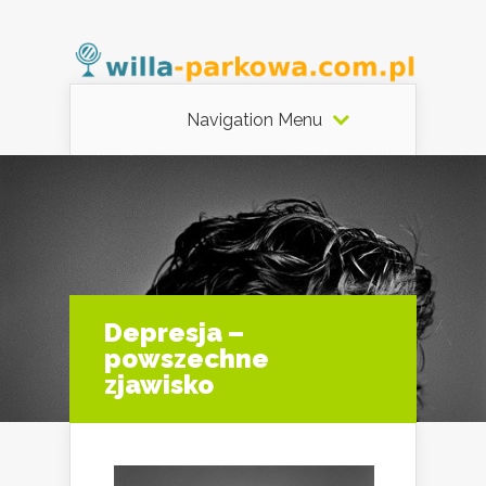
Navigation Menu
Depresja –
powszechne
zjawisko