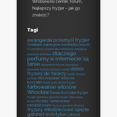
Wróblewski cennik, forum.
Najlepszy fryzjer – jak go
znaleźć?
Tagi
awangarda przemyśl fryzjer
Centrum zabiegów kosmetycznych
co jest teraz modne dla młodzieży
depilacja
dlaczego
laserowa Wrocław
perfumy w internecie są
tanie
dobieranie fryzur warszawa
dobór
dobranie fryzury do typu urody
fryzury do twarzy
dobór fryzury
doczepianie włosów
poznań
koszalin
duda ruda śląska fryzjer
farbowanie włosów
Wrocław
forum koszalin fryzjer
fryzjer domowy gdynia
fryzjer Warszawa
fryzury cieniowane
forum
młodzieżowe
fryzury gwiazd rihanna
fryzury młodzieżowe spięte
gabinet estetyka
Gabinet