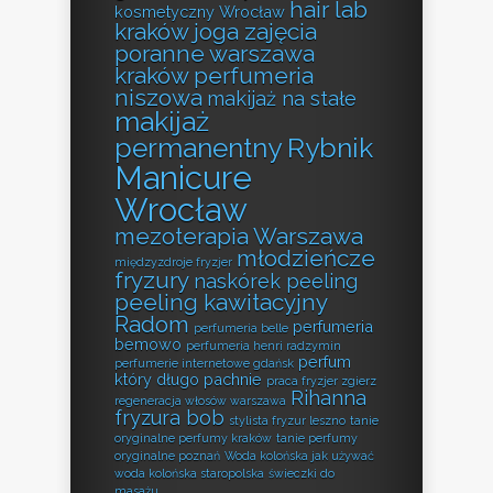
hair lab
kosmetyczny Wrocław
kraków
joga zajęcia
poranne warszawa
kraków perfumeria
niszowa
makijaż na stałe
makijaż
permanentny Rybnik
Manicure
Wrocław
mezoterapia Warszawa
młodzieńcze
międzyzdroje fryzjer
fryzury
naskórek peeling
peeling kawitacyjny
Radom
perfumeria
perfumeria belle
bemowo
perfumeria henri radzymin
perfum
perfumerie internetowe gdańsk
który długo pachnie
praca fryzjer zgierz
Rihanna
regeneracja włosów warszawa
fryzura bob
stylista fryzur leszno
tanie
oryginalne perfumy kraków
tanie perfumy
oryginalne poznań
Woda kolońska jak używać
woda kolońska staropolska
świeczki do
masażu