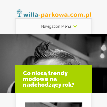
Navigation Menu
Co niosą trendy
modowe na
nadchodzący rok?