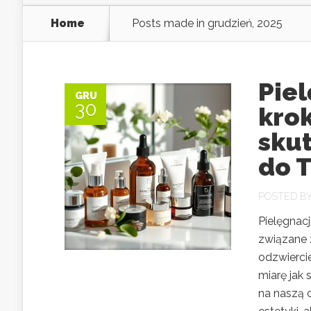
Home
Posts made in grudzień, 2025
Piel
GRU
30
kro
sku
do T
POSTED B
Pielęgnac
związane 
odzwierci
miarę jak
na naszą c