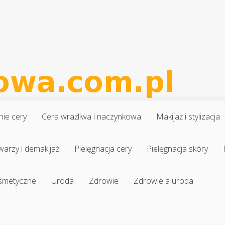
nie cery
Cera wrażliwa i naczynkowa
Makijaż i stylizacja
warzy i demakijaż
Pielęgnacja cery
Pielęgnacja skóry
osmetyczne
Uroda
Zdrowie
Zdrowie a uroda