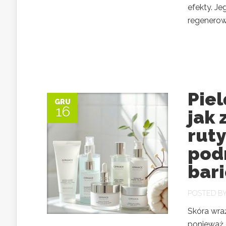
efekty. Je
regenerowa
Piel
GRU
16
jak
rut
pod
bar
POSTED B
Skóra wra
ponieważ 