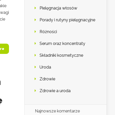
akie
Pielęgnacja włosów
uwagi
cie
Porady i rutyny pielęgnacyjne
Różności
Serum oraz koncentraty
re
Składniki kosmetyczne
Uroda
n
Zdrowie
Zdrowie a uroda
ę
Najnowsze komentarze