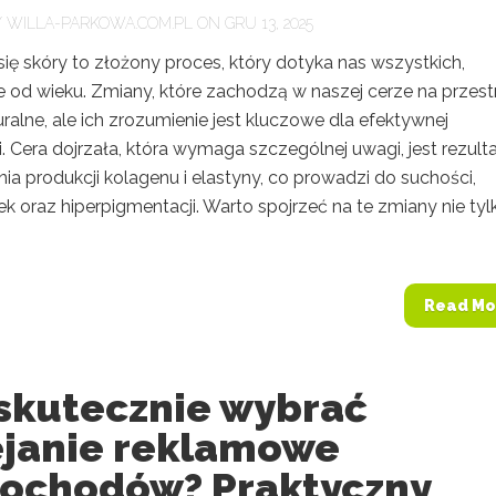
Y
WILLA-PARKOWA.COM.PL
ON GRU 13, 2025
się skóry to złożony proces, który dotyka nas wszystkich,
e od wieku. Zmiany, które zachodzą w naszej cerze na przest
turalne, ale ich zrozumienie jest kluczowe dla efektywnej
i. Cera dojrzała, która wymaga szczególnej uwagi, jest rezul
ia produkcji kolagenu i elastyny, co prowadzi do suchości,
 oraz hiperpigmentacji. Warto spojrzeć na te zmiany nie tyl
Read Mo
 skutecznie wybrać
ejanie reklamowe
ochodów? Praktyczny