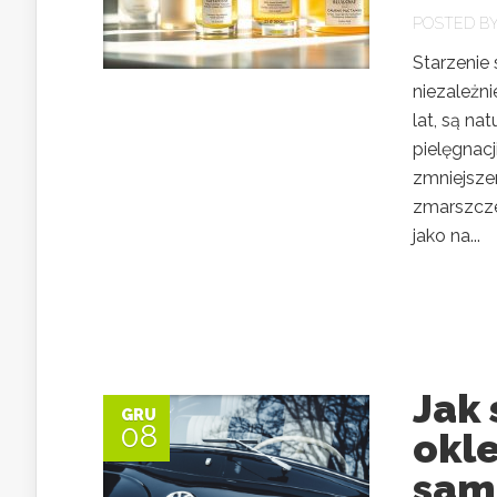
POSTED B
Starzenie 
niezależni
lat, są na
pielęgnacj
zmniejszen
zmarszczek
jako na...
Jak
GRU
08
okl
sam