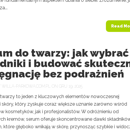
ale fundamentalnym aspektem dbania o siebie. Zrozumienie, j
a...
Read Mo
um do twarzy: jak wybrać
adniki i budować skutecz
lęgnację bez podrażnień
Y
WILLA-PARKOWA.COM.PL
ON GRU 19, 2025
twarzy to jeden z kluczowych elementów nowoczesnej
i skóry, który zyskuje coraz większe uznanie zarówno wśród
w kosmetyków, jak i profesjonalistów. W odróżnieniu od
ych kremów, serum oferuje skoncentrowane dawki składnikó
, które głęboko wnikają w skórę, przynosząc szybkie i wido