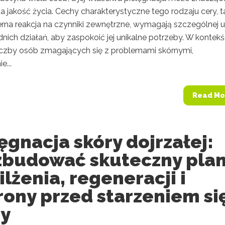
 jakość życia. Cechy charakterystyczne tego rodzaju cery, t
erna reakcja na czynniki zewnętrzne, wymagają szczególnej 
nich działań, aby zaspokoić jej unikalne potrzeby. W kontekś
liczby osób zmagających się z problemami skórnymi,
e...
Read Mo
ęgnacja skóry dojrzałej:
 zbudować skuteczny pla
lżenia, regeneracji i
rony przed starzeniem si
ry