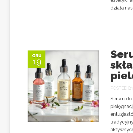
estetyki, 
działa nasz
Ser
GRU
19
skł
pie
POSTED B
Serum do 
pielęgnacj
entuzjastó
tradycyjn
aktywnych