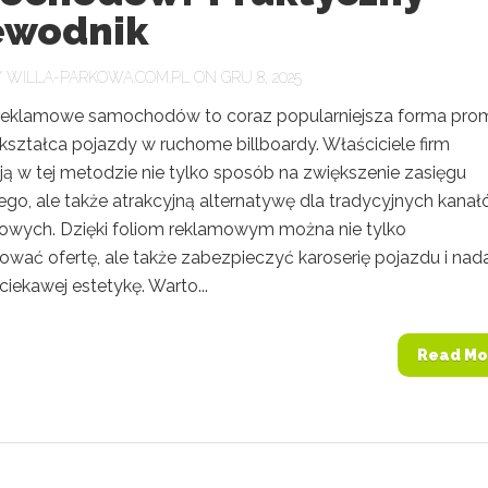
ewodnik
Y
WILLA-PARKOWA.COM.PL
ON GRU 8, 2025
 reklamowe samochodów to coraz popularniejsza forma prom
kształca pojazdy w ruchome billboardy. Właściciele firm
ją w tej metodzie nie tylko sposób na zwiększenie zasięgu
go, ale także atrakcyjną alternatywę dla tradycyjnych kana
owych. Dzięki foliom reklamowym można nie tylko
ować ofertę, ale także zabezpieczyć karoserię pojazdu i nad
iekawej estetykę. Warto...
Read Mo