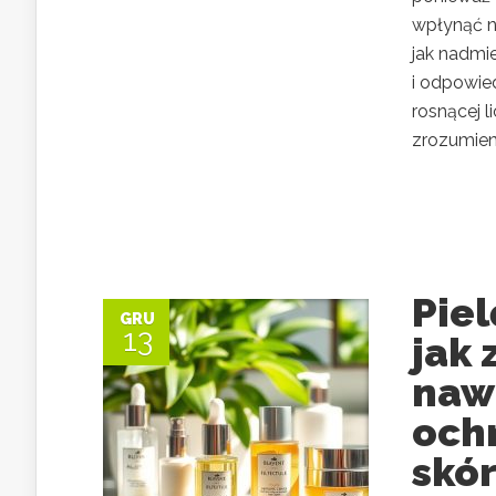
wpłynąć na
jak nadmi
i odpowied
rosnącej 
zrozumieni
Piel
GRU
13
jak
nawi
och
skó