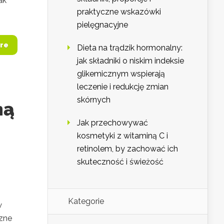
ak
praktyczne wskazówki
pielęgnacyjne
re
Dieta na trądzik hormonalny:
jak składniki o niskim indeksie
glikemicznym wspierają
leczenie i redukcję zmian
skórnych
ną
Jak przechowywać
kosmetyki z witaminą C i
retinolem, by zachować ich
skuteczność i świeżość
Kategorie
w
czne