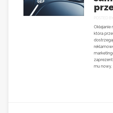
prz
POSTED B
Oklejanie
która prze
dostrzega
reklamowe
marketing
zaprezent
mu nowy, c