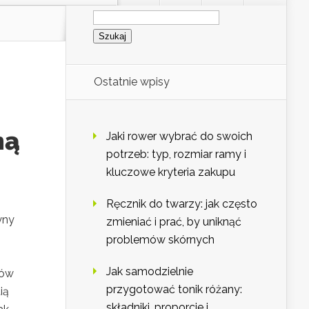
Szukaj:
Ostatnie wpisy
ną
Jaki rower wybrać do swoich
potrzeb: typ, rozmiar ramy i
kluczowe kryteria zakupu
Ręcznik do twarzy: jak często
yny
zmieniać i prać, by uniknąć
problemów skórnych
Jak samodzielnie
ków
przygotować tonik różany:
ią
składniki, proporcje i