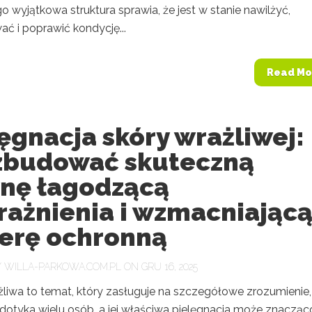
go wyjątkowa struktura sprawia, że jest w stanie nawilżyć,
ć i poprawić kondycję...
Read Mo
ęgnacja skóry wrażliwej:
 zbudować skuteczną
ynę łagodzącą
rażnienia i wzmacniając
ierę ochronną
Y
WILLA-PARKOWA.COM.PL
ON GRU 16, 2025
żliwa to temat, który zasługuje na szczegółowe zrozumienie,
dotyka wielu osób, a jej właściwa pielęgnacja może znacząc