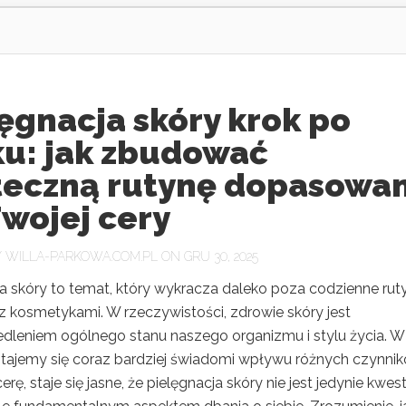
ęgnacja skóry krok po
ku: jak zbudować
teczną rutynę dopasowa
wojej cery
Y
WILLA-PARKOWA.COM.PL
ON GRU 30, 2025
ja skóry to temat, który wykracza daleko poza codzienne rut
z kosmetykami. W rzeczywistości, zdrowie skóry jest
edleniem ogólnego stanu naszego organizmu i stylu życia. W
 stajemy się coraz bardziej świadomi wpływu różnych czynni
erę, staje się jasne, że pielęgnacja skóry nie jest jedynie kwest