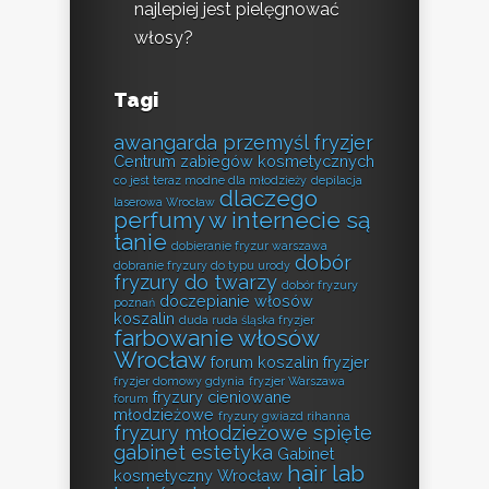
najlepiej jest pielęgnować
włosy?
Tagi
awangarda przemyśl fryzjer
Centrum zabiegów kosmetycznych
co jest teraz modne dla młodzieży
depilacja
dlaczego
laserowa Wrocław
perfumy w internecie są
tanie
dobieranie fryzur warszawa
dobór
dobranie fryzury do typu urody
fryzury do twarzy
dobór fryzury
doczepianie włosów
poznań
koszalin
duda ruda śląska fryzjer
farbowanie włosów
Wrocław
forum koszalin fryzjer
fryzjer domowy gdynia
fryzjer Warszawa
fryzury cieniowane
forum
młodzieżowe
fryzury gwiazd rihanna
fryzury młodzieżowe spięte
gabinet estetyka
Gabinet
hair lab
kosmetyczny Wrocław