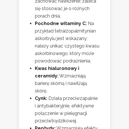
zachować nawilżenie; zaleca
się stosować je o różnych
porach dnia.
Pochodne witaminy C:
Na
przykład tetraizopalmitynian
askorbylu jest wskazany;
należy unikać czystego kwasu
askorbinowego, który może
powodować podrażnienia.
Kwas hialuronowy i
ceramidy:
Wzmacniają
barierę skórną i nawilżają
skórę.
Cynk:
Działa przeciwzapalnie
i antybakteryjnie, efektywne
połączenie w pielęgnacji
przeciwtrądzikowej.
Peptydy:
Wzmacniają efekty