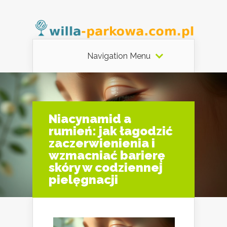
Navigation Menu
Niacynamid a
rumień: jak łagodzić
zaczerwienienia i
wzmacniać barierę
skóry w codziennej
pielęgnacji