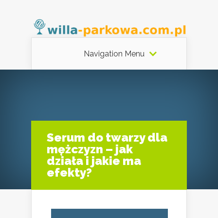
Navigation Menu
Serum do twarzy dla
mężczyzn – jak
działa i jakie ma
efekty?