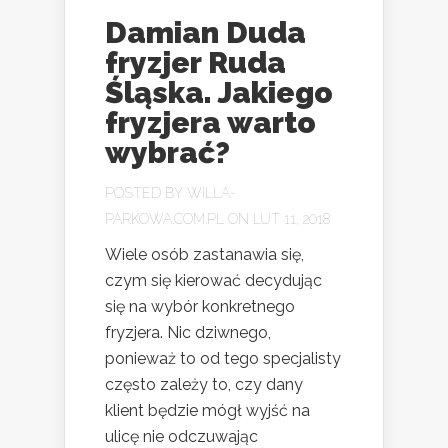
Damian Duda
fryzjer Ruda
Śląska. Jakiego
fryzjera warto
wybrać?
POSTED BY
WILLA-
PARKOWA.COM.PL
ON LUT 11, 2018
Wiele osób zastanawia się,
czym się kierować decydując
się na wybór konkretnego
fryzjera. Nic dziwnego,
ponieważ to od tego specjalisty
często zależy to, czy dany
klient będzie mógł wyjść na
ulicę nie odczuwając