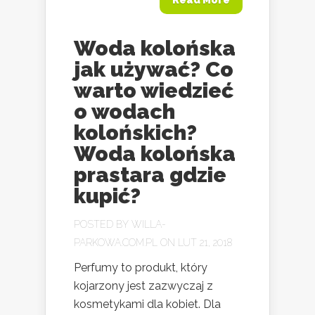
Read More
Woda kolońska
jak używać? Co
warto wiedzieć
o wodach
kolońskich?
Woda kolońska
prastara gdzie
kupić?
POSTED BY
WILLA-
PARKOWA.COM.PL
ON LUT 21, 2018
Perfumy to produkt, który
kojarzony jest zazwyczaj z
kosmetykami dla kobiet. Dla