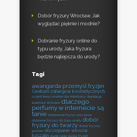
Dobór fryzury Wrocław. Jak
wyglądać pięknie i modnie?
Dobranie fryzury online do
typu urody. Jaka fryzura
będzie najlepsza do urody?
Tagi
awangarda przemyśl fryzjer
Centrum zabiegów kosmetycznych
co jest teraz modne dla młodzieży
depilacja
dlaczego
laserowa Wrocław
perfumy w internecie są
tanie
dobieranie fryzur warszawa
dobór
dobranie fryzury do typu urody
fryzury do twarzy
dobór fryzury
doczepianie włosów
poznań
koszalin
duda ruda śląska fryzjer