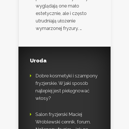
wyglądają one mało
estetycznie, ale i często
utrudniają ułożenie
wymarzonej fryzury. …
Uroda
Dobre kosmetyki i szampony
fryzjerskie. W jaki sposób
najlepiej jest pielęgnować
włosy?
Salon fryzjerski Maciej
Wróblewski cennik, forum.