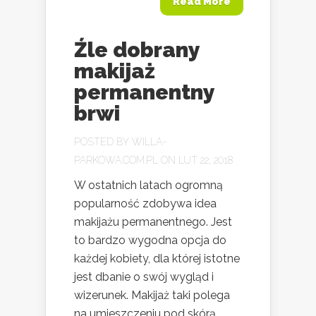
Read More
Źle dobrany
makijaż
permanentny
brwi
POSTED BY
WILLA-
PARKOWA.COM.PL
ON LUT 22, 2018
W ostatnich latach ogromną
popularność zdobywa idea
makijażu permanentnego. Jest
to bardzo wygodna opcja do
każdej kobiety, dla której istotne
jest dbanie o swój wygląd i
wizerunek. Makijaż taki polega
na umieszczeniu pod skórą