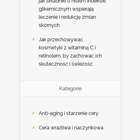
jak składniki o niskim indeksie
glikemicznym wspierają
leczenie i redukcję zmian
skórnych
Jak przechowywać
kosmetyki z witaminą C i
retinolem, by zachować ich
skuteczność i świeżość
Kategorie
Anti-aging i starzenie cery
Cera wrażliwa i naczynkowa