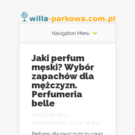
Navigation Menu
Jaki perfum
męski? Wybór
zapachów dla
mężczyzn.
Perfumeria
belle
POSTED BY
WILLA-
PARKOWA.COM.PL
ON LUT 28, 2018
Perfumy dla mężczyzn to coraz