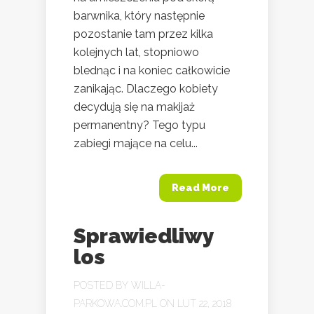
barwnika, który następnie
pozostanie tam przez kilka
kolejnych lat, stopniowo
blednąc i na koniec całkowicie
zanikając. Dlaczego kobiety
decydują się na makijaż
permanentny? Tego typu
zabiegi mające na celu...
Read More
Sprawiedliwy
los
POSTED BY
WILLA-
PARKOWA.COM.PL
ON LUT 22, 2018