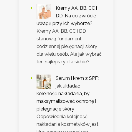
Kremy AA, BB, CC i
DD. Na co zwrócić
uwagę przy ich wyborze?
Kremy AA, BB, CC i DD
stanowią fundament
codziennej pielęgnacji skóry
dla wielu osób. Ale jak wybrać
ten najlepszy dla siebie? …
Serum i krem z SPF:
jak układać
kolejność nakładania, by
maksymalizować ochronę i
pielęgnację skóry
Odpowiednia kolejność
nakładania kosmetyków jest
kluczowym elementem