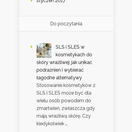
styczeń 2017
Do poczytania
SLS i SLES w
kosmetykach do
skóry wrażliwej: jak unikać
podrażnień i wybierać
łagodne alternatywy
Stosowanie kosmetyków z
SLS i SLES może być dla
wielu osób powodem do
zmartwień, zwłaszcza gdy
mają wrażliwą skórę. Czy
kiedykolwiek …