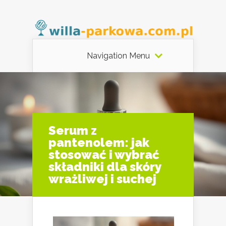
Navigation Menu
Serum z
pantenolem: jak
stosować i wybrać
składniki dla skóry
wrażliwej i suchej