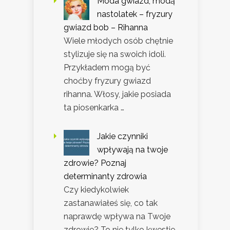
Moda gwiazd, modą
nastolatek – fryzury
gwiazd bob – Rihanna
Wiele młodych osób chętnie
stylizuje się na swoich idoli.
Przykładem mogą być
choćby fryzury gwiazd
rihanna. Włosy, jakie posiada
ta piosenkarka …
Jakie czynniki
wpływają na twoje
zdrowie? Poznaj
determinanty zdrowia
Czy kiedykolwiek
zastanawiałeś się, co tak
naprawdę wpływa na Twoje
zdrowie? To nie tylko kwestie