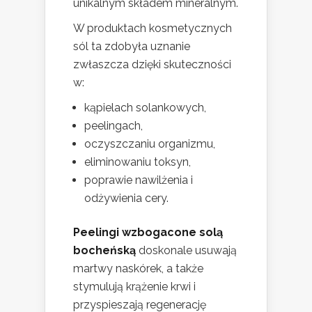
unikalnym składem mineralnym.
W produktach kosmetycznych
sól ta zdobyła uznanie
zwłaszcza dzięki skuteczności
w:
kąpielach solankowych,
peelingach,
oczyszczaniu organizmu,
eliminowaniu toksyn,
poprawie nawilżenia i
odżywienia cery.
Peelingi wzbogacone solą
bocheńską
doskonale usuwają
martwy naskórek, a także
stymulują krążenie krwi i
przyspieszają regenerację