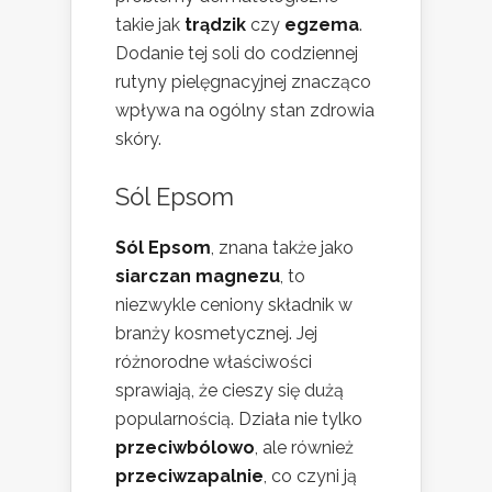
takie jak
trądzik
czy
egzema
.
Dodanie tej soli do codziennej
rutyny pielęgnacyjnej znacząco
wpływa na ogólny stan zdrowia
skóry.
Sól Epsom
Sól Epsom
, znana także jako
siarczan magnezu
, to
niezwykle ceniony składnik w
branży kosmetycznej. Jej
różnorodne właściwości
sprawiają, że cieszy się dużą
popularnością. Działa nie tylko
przeciwbólowo
, ale również
przeciwzapalnie
, co czyni ją