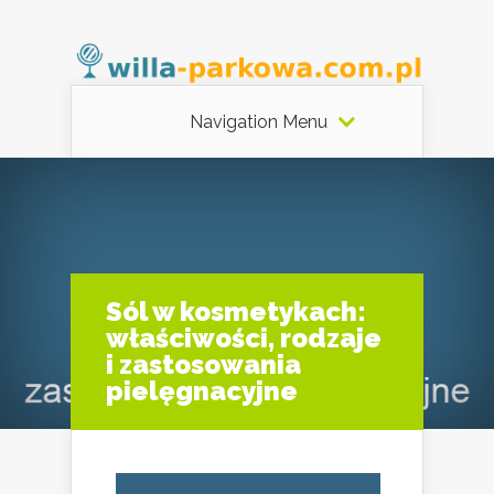
Navigation Menu
Sól w kosmetykach:
właściwości, rodzaje
i zastosowania
pielęgnacyjne