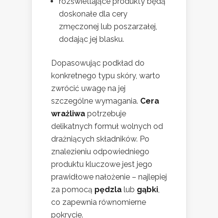
rozświetlające produkty będą
doskonałe dla cery
zmęczonej lub poszarzałej,
dodając jej blasku.
Dopasowując podkład do
konkretnego typu skóry, warto
zwrócić uwagę na jej
szczególne wymagania.
Cera
wrażliwa
potrzebuje
delikatnych formuł wolnych od
drażniących składników. Po
znalezieniu odpowiedniego
produktu kluczowe jest jego
prawidłowe nałożenie – najlepiej
za pomocą
pędzla
lub
gąbki
,
co zapewnia równomierne
pokrycie.