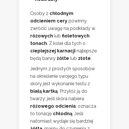
Osoby z
chłodnym
odcieniem cery
powinny
zwrócić uwagę na podkłady w
różowych
lub
fioletowych
tonach
. Z kolei dla tych o
cieplejszej karnacji
najlepsze
będą barwy
żółte
lub
złote
.
Jednym z prostych sposobów
na określenie swojego typu
skóry jest wykonanie testu z
białą kartką
. Przyłóż ją do
twarzy; jeśli skóra nabiera
różowego odcienia
, oznacza
to tonację
chłodną
. Jeśli
natomiast wydaje się bardziej
żółta
, mamy do czynienia z