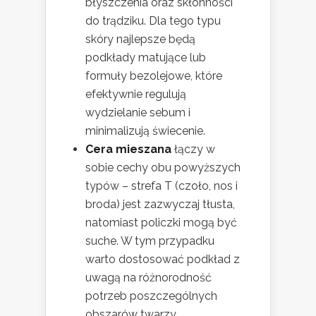
błyszczenia oraz skłonności
do trądziku. Dla tego typu
skóry najlepsze będą
podkłady matujące lub
formuły bezolejowe, które
efektywnie regulują
wydzielanie sebum i
minimalizują świecenie.
Cera mieszana
łączy w
sobie cechy obu powyższych
typów – strefa T (czoło, nos i
broda) jest zazwyczaj tłusta,
natomiast policzki mogą być
suche. W tym przypadku
warto dostosować podkład z
uwagą na różnorodność
potrzeb poszczególnych
obszarów twarzy.