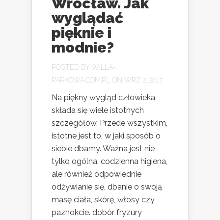
Wrocław. Jak
wyglądać
pięknie i
modnie?
POSTED BY
WILLA-
PARKOWA.COM.PL
ON WRZ 2, 2017
Na piękny wygląd człowieka
składa się wiele istotnych
szczegółów. Przede wszystkim,
istotne jest to, w jaki sposób o
siebie dbamy. Ważna jest nie
tylko ogólna, codzienna higiena,
ale również odpowiednie
odżywianie się, dbanie o swoją
masę ciała, skórę, włosy czy
paznokcie. dobór fryzury