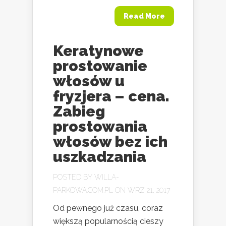
Read More
Keratynowe
prostowanie
włosów u
fryzjera – cena.
Zabieg
prostowania
włosów bez ich
uszkadzania
POSTED BY
WILLA-
PARKOWA.COM.PL
ON WRZ 21, 2017
Od pewnego już czasu, coraz
większą popularnością cieszy