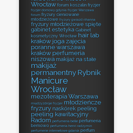
Wrocław
forum koszalin fryzjer
fryzjer domowy gdynia
fryzjer Warszawa
fryzury cieniowane
forum
młodzieżowe
fryzury gwiazd rihanna
fryzury młodzieżowe spięte
gabinet estetyka
Gabinet
hair lab
kosmetyczny Wrocław
kraków
joga zajęcia
poranne warszawa
kraków perfumeria
niszowa
makijaż na stałe
makijaż
permanentny Rybnik
Manicure
Wrocław
mezoterapia Warszawa
młodzieńcze
międzyzdroje fryzjer
fryzury
naskórek peeling
peeling kawitacyjny
Radom
perfumeria
perfumeria belle
bemowo
perfumeria henri radzymin
perfum
perfumerie internetowe gdańsk