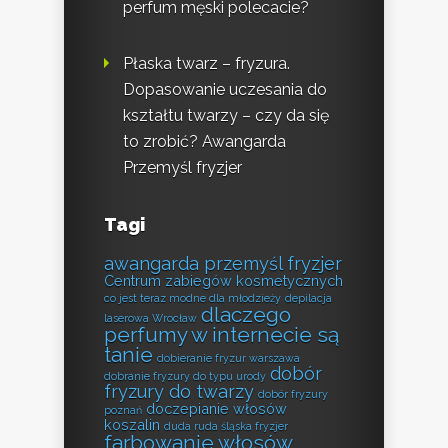
perfum męski polecacie?
Płaska twarz – fryzura.
Dopasowanie uczesania do
kształtu twarzy – czy da się
to zrobić? Awangarda
Przemyśl fryzjer
Tagi
awangarda przemyśl fryzjer
Centrum zabiegów kosmetycznych
co jest teraz modne dla młodzieży
depilacja
dlaczego
laserowa Wrocław
perfumy w internecie są
tanie
dobieranie fryzur warszawa
dobór
dobranie fryzury do typu urody
fryzury do twarzy
dobór fryzury
doczepianie włosów
poznań
koszalin
duda ruda śląska fryzjer
farbowanie włosów