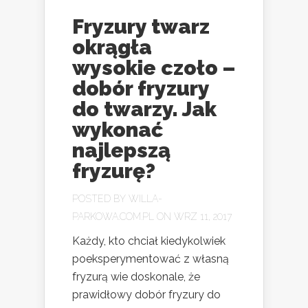
Fryzury twarz
okrągła
wysokie czoło –
dobór fryzury
do twarzy. Jak
wykonać
najlepszą
fryzurę?
POSTED BY
WILLA-
PARKOWA.COM.PL
ON WRZ 11, 2017
Każdy, kto chciał kiedykolwiek
poeksperymentować z własną
fryzurą wie doskonale, że
prawidłowy dobór fryzury do