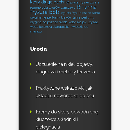
który długo pachnie
praca fryzjer zgierz
Rihanna
regeneracja włosów warszawa
fryzura bob
stylista fryzur leszno
tanie
oryginalne perfumy kraków
tanie perfumy
oryginalne poznań
Woda kolońska jak używać
woda kolońska staropolska
świeczki do
masażu
Uroda
Uczulenie na nikiel: objawy,
diagnoza i metody leczenia
Praktyczne wskazówki, jak
układać noworodka do snu
Kremy do skóry odwodnionej:
kluczowe składniki i
pielęgnacja