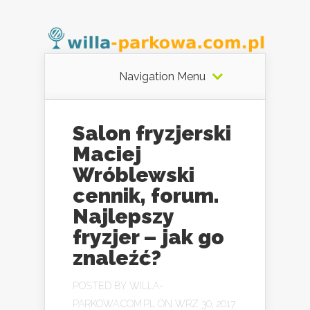
Navigation Menu
Salon fryzjerski
Maciej
Wróblewski
cennik, forum.
Najlepszy
fryzjer – jak go
znaleźć?
POSTED BY
WILLA-
PARKOWA.COM.PL
ON WRZ 30, 2017