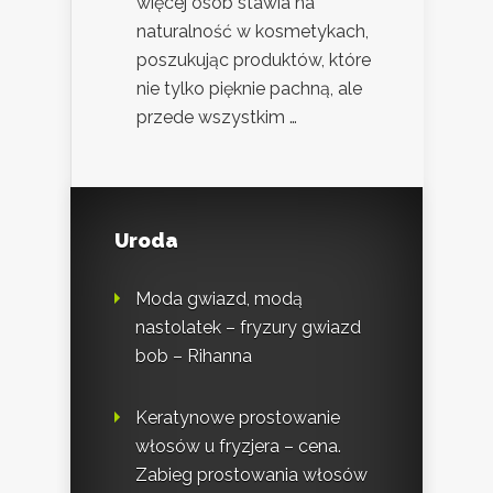
więcej osób stawia na
naturalność w kosmetykach,
poszukując produktów, które
nie tylko pięknie pachną, ale
przede wszystkim …
Uroda
Moda gwiazd, modą
nastolatek – fryzury gwiazd
bob – Rihanna
Keratynowe prostowanie
włosów u fryzjera – cena.
Zabieg prostowania włosów