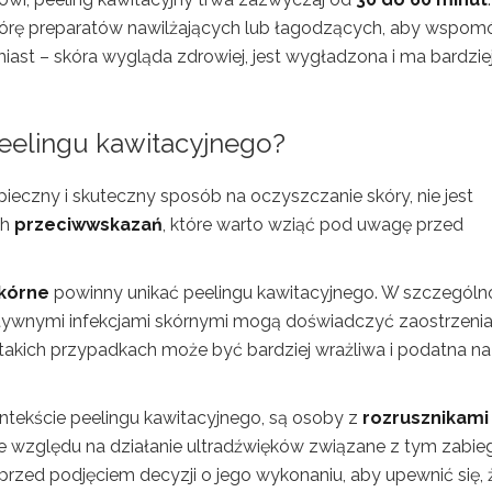
skórę preparatów nawilżających lub łagodzących, aby wspom
iast – skóra wygląda zdrowiej, jest wygładzona i ma bardzie
eelingu kawitacyjnego?
pieczny i skuteczny sposób na oczyszczanie skóry, nie jest
ch
przeciwwskazań
, które warto wziąć pod uwagę przed
kórne
powinny unikać peelingu kawitacyjnego. W szczególn
tywnymi infekcjami skórnymi mogą doświadczyć zaostrzeni
akich przypadkach może być bardziej wrażliwa i podatna na
ntekście peelingu kawitacyjnego, są osoby z
rozrusznikami
Ze względu na działanie ultradźwięków związane z tym zabie
rzed podjęciem decyzji o jego wykonaniu, aby upewnić się, 