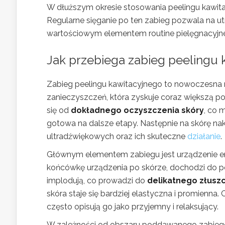
W dłuższym okresie stosowania peelingu kawi
Regularne sięganie po ten zabieg pozwala na u
wartościowym elementem routine pielęgnacyjne
Jak przebiega zabieg peelingu 
Zabieg peelingu kawitacyjnego to nowoczesna
zanieczyszczeń, która zyskuje coraz większą 
się od
dokładnego oczyszczenia skóry
, co 
gotowa na dalsze etapy. Następnie na skórę na
ultradźwiękowych oraz ich skuteczne
działanie
.
Głównym elementem zabiegu jest urządzenie em
końcówkę urządzenia po skórze, dochodzi do 
implodują, co prowadzi do
delikatnego złusz
skóra staje się bardziej elastyczna i promienna
często opisują go jako przyjemny i relaksujący.
W zależności od obszaru poddawanego zabiego