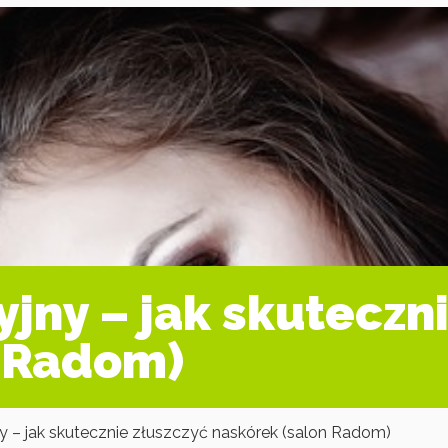
jny – jak skuteczn
n Radom)
ny – jak skutecznie złuszczyć naskórek (salon Radom)