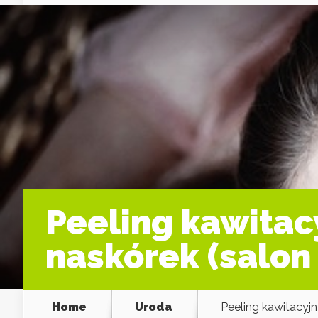
Peeling kawitacy
naskórek (salo
Home
Uroda
Peeling kawitacyj