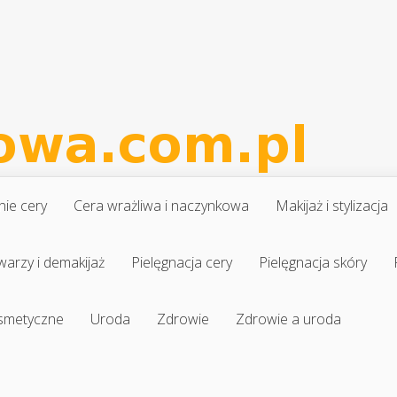
nie cery
Cera wrażliwa i naczynkowa
Makijaż i stylizacja
warzy i demakijaż
Pielęgnacja cery
Pielęgnacja skóry
osmetyczne
Uroda
Zdrowie
Zdrowie a uroda