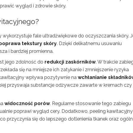
rawić wygląd i zdrowie skóry.
witacyjnego?
ry wykorzystuje fale ultradźwiękowe do oczyszczania skóry. 
poprawa tekstury skóry
. Dzięki delikatnemu usuwaniu
za i bardziej promienna.
est jego zdolność do
redukcji zaskórników
. W trakcie zabie
ekłada się na mniejsze ich zatykanie i zmniejszenie ryzyka
 kawitacyjny wpływa pozytywnie na
wchłanianie składnikó
piej przyswaja substancje odżywcze zawarte w kremach czy
na
widoczność porów
. Regularne stosowanie tego zabiegu
zualnie poprawi wygląd cery. Dodatkowo, peeling kawitacyjny
, co przyczynia się do lepszego dotlenienia tkanek oraz ogóln