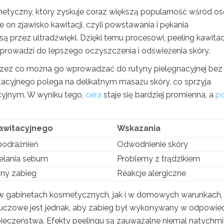
metyczny, który zyskuje coraz większą popularność wśród o
 on zjawisko kawitacji, czyli powstawania i pękania
 przez ultradźwięki. Dzięki temu procesowi, peeling kawita
prowadzi do lepszego oczyszczenia i odświeżenia skóry.
 przez co można go wprowadzać do rutyny pielęgnacyjnej bez
tacyjnego polega na delikatnym masażu skóry, co sprzyja
acyjnym. W wyniku tego,
cera
staje się bardziej promienna, a
po
kawitacyjnego
Wskazania
podrażnień
Odwodnienie skóry
elania sebum
Problemy z trądzikiem
zny zabieg
Reakcje alergiczne
w gabinetach kosmetycznych, jak i w domowych warunkach,
luczowe jest jednak, aby zabieg był wykonywany w odpowie
eczeństwa. Efekty peelingu są zauważalne niemal natychmi