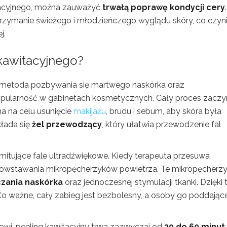
tacyjnego, można zauważyć
trwałą poprawę kondycji cery
.
trzymanie świeżego i młodzieńczego wyglądu skóry, co czyn
j.
kawitacyjnego?
 metoda pozbywania się martwego naskórka oraz
popularność w gabinetach kosmetycznych. Cały proces zacz
ma na celu usunięcie
makijażu
, brudu i sebum, aby skóra była
kłada się
żel przewodzący
, który ułatwia przewodzenie fal
itujące fale ultradźwiękowe. Kiedy terapeuta przesuwa
powstawania mikropęcherzyków powietrza. Te mikropęcherzy
czania naskórka
oraz jednoczesnej stymulacji tkanki. Dzięki
. Co ważne, cały zabieg jest bezbolesny, a osoby go poddające
wi, peeling kawitacyjny trwa zazwyczaj od
30 do 60 minut