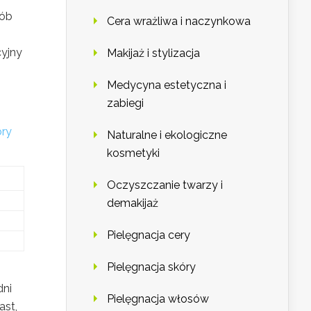
sób
Cera wrażliwa i naczynkowa
cyjny
Makijaż i stylizacja
Medycyna estetyczna i
zabiegi
ry
Naturalne i ekologiczne
kosmetyki
Oczyszczanie twarzy i
demakijaż
Pielęgnacja cery
Pielęgnacja skóry
dni
Pielęgnacja włosów
ast,