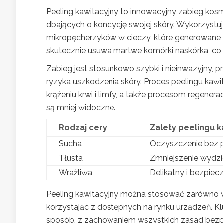
Peeling kawitacyjny to innowacyjny zabieg kos
dbających o kondycję swojej skóry. Wykorzystuje
mikropęcherzyków w cieczy, które generowane są
skutecznie usuwa martwe komórki naskórka, co 
Zabieg jest stosunkowo szybki i nieinwazyjny,
ryzyka uszkodzenia skóry. Proces peelingu kawi
krążeniu krwi i limfy, a także procesom regener
są mniej widoczne.
Rodzaj cery
Zalety peelingu 
Sucha
Oczyszczenie bez 
Tłusta
Zmniejszenie wydzi
Wrażliwa
Delikatny i bezpiec
Peeling kawitacyjny można stosować zarówno 
korzystając z dostępnych na rynku urządzeń. K
sposób, z zachowaniem wszystkich zasad bezpi