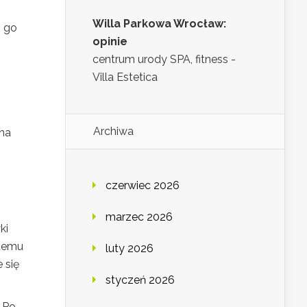
Willa Parkowa Wrocław:
i go
opinie
centrum urody SPA, fitness -
Villa Estetica
Archiwa
yna
czerwiec 2026
marzec 2026
ki
 temu
luty 2026
 się
styczeń 2026
. Po