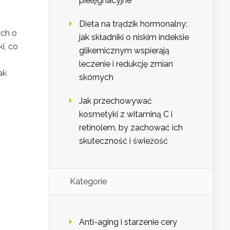
pielęgnacyjne
Dieta na trądzik hormonalny:
ych o
jak składniki o niskim indeksie
i, co
glikemicznym wspierają
leczenie i redukcję zmian
ak
skórnych
Jak przechowywać
kosmetyki z witaminą C i
retinolem, by zachować ich
skuteczność i świeżość
Kategorie
Anti-aging i starzenie cery