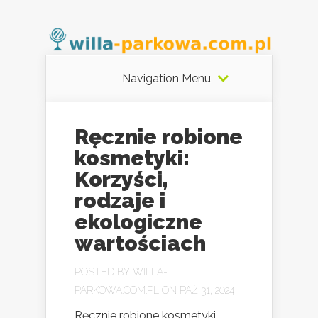
Navigation Menu
Ręcznie robione
kosmetyki:
Korzyści,
rodzaje i
ekologiczne
wartościach
POSTED BY
WILLA-
PARKOWA.COM.PL
ON PAŹ 31, 2024
Ręcznie robione kosmetyki