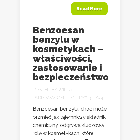
Read More
Benzoesan
benzylu w
kosmetykach –
właściwości,
zastosowanie i
bezpieczeństwo
POSTED BY
WILLA-
PARKOWA.COM.PL
ON PAŹ 31, 2024
Benzoesan benzylu, choć może
brzmieć jak tajemniczy składnik
chemiczny, odgrywa kluczową
rolę w kosmetykach, które