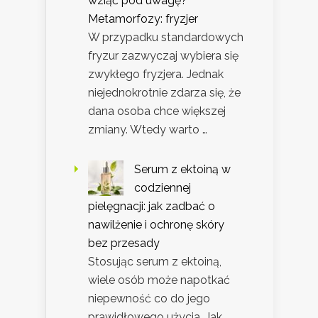
wziąć pod uwagę?
Metamorfozy: fryzjer
W przypadku standardowych
fryzur zazwyczaj wybiera się
zwykłego fryzjera. Jednak
niejednokrotnie zdarza się, że
dana osoba chce większej
zmiany. Wtedy warto …
Serum z ektoiną w
codziennej
pielęgnacji: jak zadbać o
nawilżenie i ochronę skóry
bez przesady
Stosując serum z ektoiną,
wiele osób może napotkać
niepewność co do jego
prawidłowego użycia. Jak