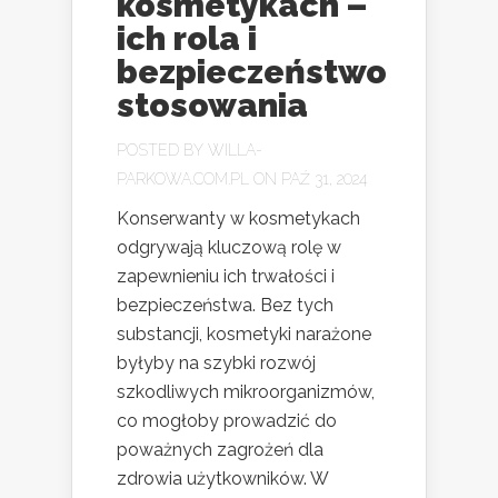
kosmetykach –
ich rola i
bezpieczeństwo
stosowania
POSTED BY
WILLA-
PARKOWA.COM.PL
ON PAŹ 31, 2024
Konserwanty w kosmetykach
odgrywają kluczową rolę w
zapewnieniu ich trwałości i
bezpieczeństwa. Bez tych
substancji, kosmetyki narażone
byłyby na szybki rozwój
szkodliwych mikroorganizmów,
co mogłoby prowadzić do
poważnych zagrożeń dla
zdrowia użytkowników. W