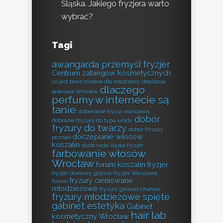
Śląska. Jakiego fryzjera warto
wybrać?
Tagi
awangarda przemyśl fryzjer
Centrum zabiegów kosmetycznych
co jest teraz modne dla młodzieży
depilacja
dlaczego
laserowa Wrocław
perfumy w internecie są
tanie
dobieranie fryzur warszawa
dobór
dobranie fryzury do typu urody
fryzury do twarzy
dobór fryzury
doczepianie włosów
poznań
koszalin
duda ruda śląska fryzjer
farbowanie włosów
Wrocław
forum koszalin fryzjer
fryzjer domowy gdynia
fryzjer Warszawa
fryzury cieniowane
forum
młodzieżowe
fryzury gwiazd rihanna
fryzury młodzieżowe spięte
gabinet estetyka
Gabinet
hair lab
kosmetyczny Wrocław