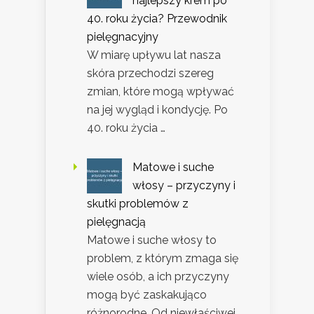
najlepszy krem po
40. roku życia? Przewodnik
pielęgnacyjny
W miarę upływu lat nasza
skóra przechodzi szereg
zmian, które mogą wpływać
na jej wygląd i kondycję. Po
40. roku życia …
Matowe i suche
włosy – przyczyny i
skutki problemów z
pielęgnacją
Matowe i suche włosy to
problem, z którym zmaga się
wiele osób, a ich przyczyny
mogą być zaskakująco
różnorodne. Od niewłaściwej