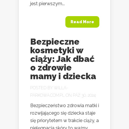
jest pierwszym...
Read More
Bezpieczne
kosmetyki w
ciąży: Jak dbać
o zdrowie
mamy i dziecka
POSTED BY
WILLA-
PARKOWA.COM.PL
ON PAŹ 30, 2024
Bezpieczeństwo zdrowia matki i
rozwijającego się dziecka staje
się priorytetem w trakcie ciąży, a
pielęgnacja skóry to ważny