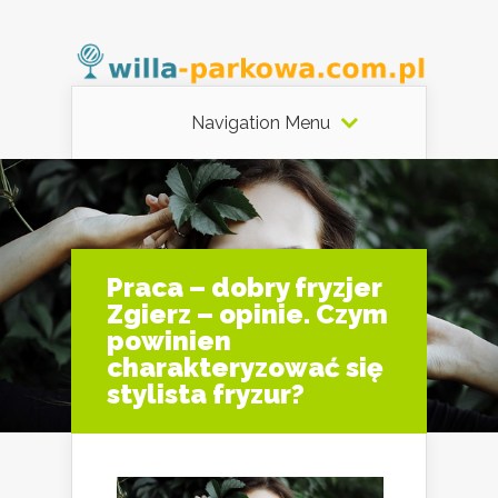
Navigation Menu
Praca – dobry fryzjer
Zgierz – opinie. Czym
powinien
charakteryzować się
stylista fryzur?