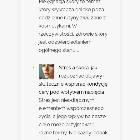
Pielęgnacja skóry to temat,
który wykracza daleko poza
codzienne rutyny związane z
kosmetykami. W
rzeczywistości, zdrowie skóry
jest odzwierciedleniem
ogólnego stanu …
Stres a skóra: jak
rozpoznać objawy i
skutecznie wspierać kondycję
cery pod wpływem napięcia
Stres jest nieodłącznym
elementem współczesnego
życia, a jego wpływ na nasze
ciało może przyjmować
różne formy. Nie każdy jednak