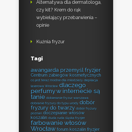
Alternatywa dla dermatologa,
czy kit? Krem do rąk
wybielający przebarwienia –
opinie
Kuźnia fryzur
Tagi
awangarda przemyśl fryzjer
Centrum zabiegów kosmetycznych
co jest teraz modne dla młodzieży
depilacja
dlaczego
laserowa Wrocław
perfumy w internecie są
tanie
dobieranie fryzur warszawa
dobór
dobranie fryzury do typu urody
fryzury do twarzy
dobór fryzury
doczepianie włosów
poznań
koszalin
duda ruda śląska fryzjer
farbowanie włosów
Wrocław
forum koszalin fryzjer