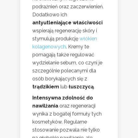
podrażnień oraz zaczerwienień.
Dodatkowo ich
antyutleniające właściwości
wspierają regenerację skóry i
stymulują produkcję
włókien
kolagenowych
. Kremy te
pomagają także regulować
wydzielanie sebum, co czyni je
szczególnie polecanymi dla
osób borykających się z
trądzikiem
lub
łuszczycą
.
Intensywna zdolność do
nawilżania
oraz regeneracji
wynika z bogatej formuły tych
kosmetyków. Regularne
stosowanie pozwala nie tylko
na głębokie nawilżenie, ale