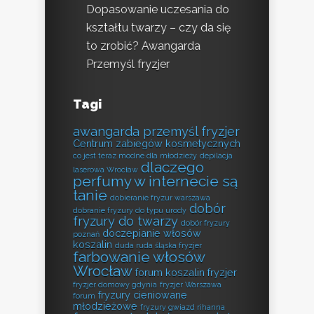
Dopasowanie uczesania do
kształtu twarzy – czy da się
to zrobić? Awangarda
Przemyśl fryzjer
Tagi
awangarda przemyśl fryzjer
Centrum zabiegów kosmetycznych
co jest teraz modne dla młodzieży
depilacja
dlaczego
laserowa Wrocław
perfumy w internecie są
tanie
dobieranie fryzur warszawa
dobór
dobranie fryzury do typu urody
fryzury do twarzy
dobór fryzury
doczepianie włosów
poznań
koszalin
duda ruda śląska fryzjer
farbowanie włosów
Wrocław
forum koszalin fryzjer
fryzjer domowy gdynia
fryzjer Warszawa
fryzury cieniowane
forum
młodzieżowe
fryzury gwiazd rihanna