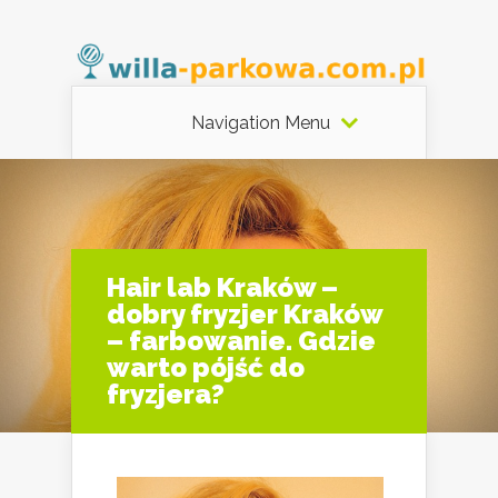
Navigation Menu
Hair lab Kraków –
dobry fryzjer Kraków
– farbowanie. Gdzie
warto pójść do
fryzjera?