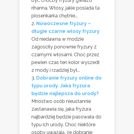
być choćby fryzury gwiazd
rihanna. Włosy, jakie posiada ta
piosenkarka chętnie...
Nowoczesne fryzury –
długie czarne włosy fryzury
Od niedawna w modzie
zagościły ponownie fryzury z
czarnymi włosami. Choć przez
pewien czas ten kolor wyszedł
z mody i rzadziej był...
Dobranie fryzury online do
typu urody. Jaka fryzura
będzie najlepsza do urody?
Mnóstwo osób nieustannie
zastanawia się, jaka fryzura
najbardziej będzie pasowała do
typu ich urody. Choć niektóre
osoby uważają, że dobranie