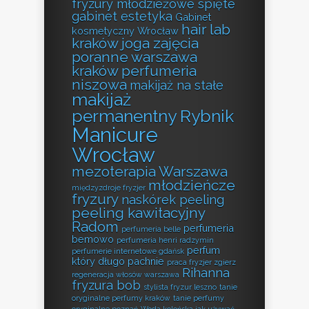
fryzury młodzieżowe spięte
gabinet estetyka
Gabinet
hair lab
kosmetyczny Wrocław
kraków
joga zajęcia
poranne warszawa
kraków perfumeria
niszowa
makijaż na stałe
makijaż
permanentny Rybnik
Manicure
Wrocław
mezoterapia Warszawa
młodzieńcze
międzyzdroje fryzjer
fryzury
naskórek peeling
peeling kawitacyjny
Radom
perfumeria
perfumeria belle
bemowo
perfumeria henri radzymin
perfum
perfumerie internetowe gdańsk
który długo pachnie
praca fryzjer zgierz
Rihanna
regeneracja włosów warszawa
fryzura bob
stylista fryzur leszno
tanie
oryginalne perfumy kraków
tanie perfumy
oryginalne poznań
Woda kolońska jak używać