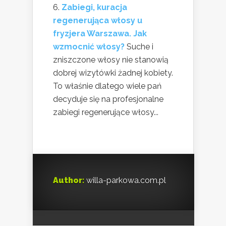
Zabiegi, kuracja
regenerująca włosy u
fryzjera Warszawa. Jak
wzmocnić włosy?
Suche i
zniszczone włosy nie stanowią
dobrej wizytówki żadnej kobiety.
To właśnie dlatego wiele pań
decyduje się na profesjonalne
zabiegi regenerujące włosy...
Author:
willa-parkowa.com.pl