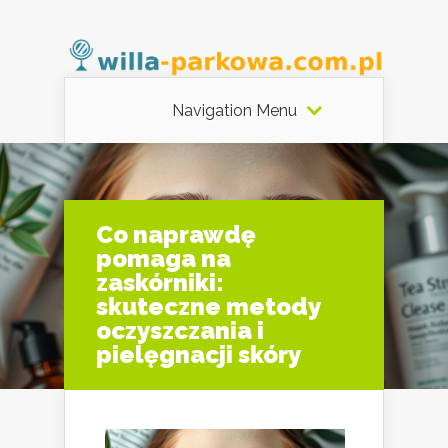
Navigation Menu
Co naprawdę
pomaga na
zaskórniki:
skuteczne metody
oczyszczania i
pielęgnacji skóry