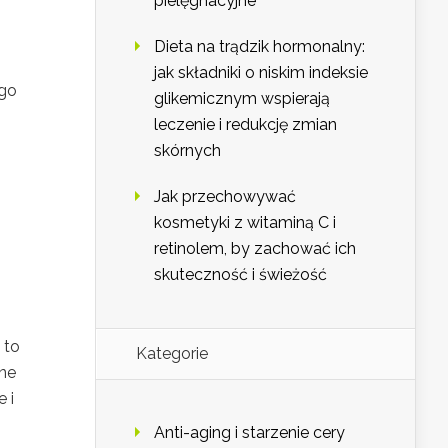
pielęgnacyjne
Dieta na trądzik hormonalny:
jak składniki o niskim indeksie
ego
glikemicznym wspierają
leczenie i redukcję zmian
skórnych
Jak przechowywać
kosmetyki z witaminą C i
retinolem, by zachować ich
skuteczność i świeżość
 to
Kategorie
ne
 i
Anti-aging i starzenie cery