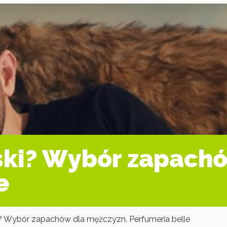
ski? Wybór zapachó
e
? Wybór zapachów dla mężczyzn. Perfumeria belle