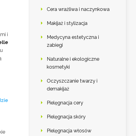
Cera wrażliwa i naczynkowa
Makijaż i stylizacja
mi i
Medycyna estetyczna i
elle
zabiegi
tu
ą
Naturalne i ekologiczne
kosmetyki
Oczyszczanie twarzy i
demakijaż
dzie
Pielęgnacja cery
Pielęgnacja skóry
Pielęgnacja włosów
kie