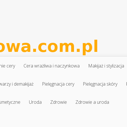
nie cery
Cera wrażliwa i naczynkowa
Makijaż i stylizacja
warzy i demakijaż
Pielęgnacja cery
Pielęgnacja skóry
osmetyczne
Uroda
Zdrowie
Zdrowie a uroda