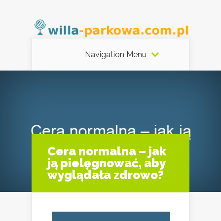
Navigation Menu
Cera normalna – jak
ją pielęgnować, aby
wyglądała zdrowo?