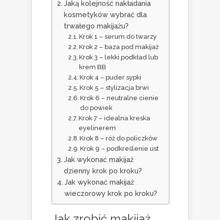
Jaką kolejność nakładania
kosmetyków wybrać dla
trwałego makijażu?
Krok 1 – serum do twarzy
Krok 2 – baza pod makijaż
Krok 3 – lekki podkład lub
krem BB
Krok 4 – puder sypki
Krok 5 – stylizacja brwi
Krok 6 – neutralne cienie
do powiek
Krok 7 – idealna kreska
eyelinerem
Krok 8 – róż do policzków
Krok 9 – podkreślenie ust
Jak wykonać makijaż
dzienny krok po kroku?
Jak wykonać makijaż
wieczorowy krok po kroku?
Jak zrobić makijaż