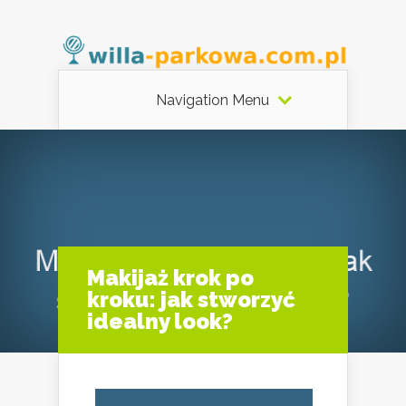
Navigation Menu
Makijaż krok po
kroku: jak stworzyć
idealny look?