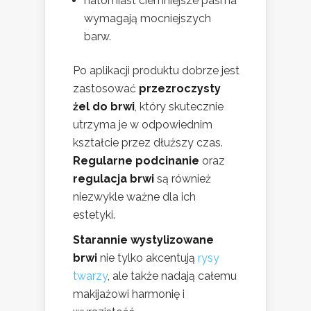
natomiast ciemniejsze pasma
wymagają mocniejszych
barw.
Po aplikacji produktu dobrze jest
zastosować
przezroczysty
żel do brwi
, który skutecznie
utrzyma je w odpowiednim
kształcie przez dłuższy czas.
Regularne podcinanie
oraz
regulacja brwi
są również
niezwykle ważne dla ich
estetyki.
Starannie wystylizowane
brwi
nie tylko akcentują
rysy
twarzy
, ale także nadają całemu
makijażowi harmonię i