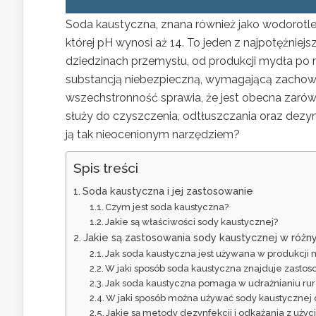
Soda kaustyczna, znana również jako wodorotlen
której pH wynosi aż 14. To jeden z najpotężni
dziedzinach przemysłu, od produkcji mydła po 
substancją niebezpieczną, wymagającą zachowan
wszechstronność sprawia, że jest obecna zaró
służy do czyszczenia, odtłuszczania oraz dezynf
ją tak nieocenionym narzędziem?
Spis treści
Soda kaustyczna i jej zastosowanie
Czym jest soda kaustyczna?
Jakie są właściwości sody kaustycznej?
Jakie są zastosowania sody kaustycznej w różn
Jak soda kaustyczna jest używana w produkcji
W jaki sposób soda kaustyczna znajduje zasto
Jak soda kaustyczna pomaga w udrażnianiu rur
W jaki sposób można używać sody kaustycznej d
Jakie są metody dezynfekcji i odkażania z uży