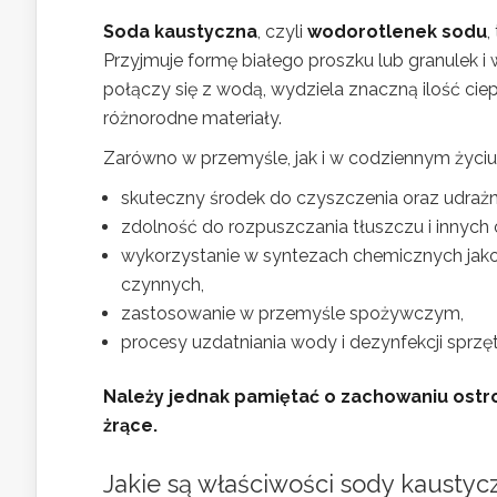
Soda kaustyczna
, czyli
wodorotlenek sodu
,
Przyjmuje formę białego proszku lub granulek i 
połączy się z wodą, wydziela znaczną ilość ci
różnorodne materiały.
Zarówno w przemyśle, jak i w codziennym życiu
skuteczny środek do czyszczenia oraz udrażnia
zdolność do rozpuszczania tłuszczu i innych 
wykorzystanie w syntezach chemicznych jako
czynnych,
zastosowanie w przemyśle spożywczym,
procesy uzdatniania wody i dezynfekcji sprzę
Należy jednak pamiętać o zachowaniu ostro
żrące.
Jakie są właściwości sody kaustyc