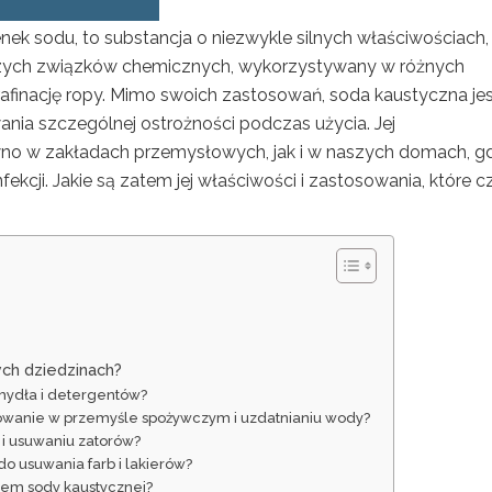
ek sodu, to substancja o niezwykle silnych właściwościach,
ejszych związków chemicznych, wykorzystywany w różnych
rafinację ropy. Mimo swoich zastosowań, soda kaustyczna je
ia szczególnej ostrożności podczas użycia. Jej
wno w zakładach przemysłowych, jak i w naszych domach, g
ekcji. Jakie są zatem jej właściwości i zastosowania, które c
ych dziedzinach?
 mydła i detergentów?
sowanie w przemyśle spożywczym i uzdatnianiu wody?
 i usuwaniu zatorów?
o usuwania farb i lakierów?
ciem sody kaustycznej?