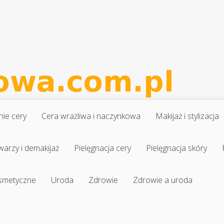
nie cery
Cera wrażliwa i naczynkowa
Makijaż i stylizacja
warzy i demakijaż
Pielęgnacja cery
Pielęgnacja skóry
osmetyczne
Uroda
Zdrowie
Zdrowie a uroda