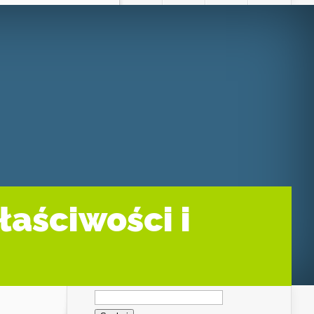
łaściwości i
Szukaj: