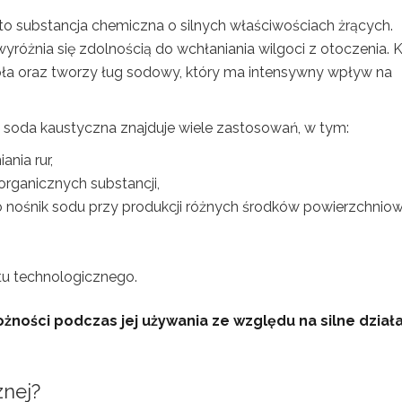
 to substancja chemiczna o silnych właściwościach żrących.
wyróżnia się zdolnością do wchłaniania wilgoci z otoczenia. 
epła oraz tworzy ług sodowy, który ma intensywny wpływ na
 soda kaustyczna znajduje wiele zastosowań, w tym:
nia rur,
organicznych substancji,
 nośnik sodu przy produkcji różnych środków powierzchnio
tu technologicznego.
żności podczas jej używania ze względu na silne dział
znej?