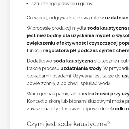
sztucznego jedwabiu i gumy.
Co więcej, odgrywa kluczową rolę w
uzdatnian
W procesie produkcji mydła
soda kaustyczna
jest niezbędny dla uzyskania mydeł o wysok
zwiększeniu efektywności czyszczącej popr
funkcję
regulatora pH podczas syntez che
Dodatkowo
soda kaustyczna
skutecznie neut
trakcie procesu
uzdatniania wody
. W przypadk
blokadami i osadami. Używana jest także do
usu
powierzchnię, a po chwili spłukać wodą.
Warto jednak pamiętać o
ostrożności przy uż
Kontakt z skórą lub błonami śluzowymi może 
zawsze należy stosować odpowiednie
środki 
Czym jest soda kaustyczna?