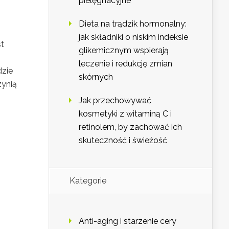
pielęgnacyjne
Dieta na trądzik hormonalny:
jak składniki o niskim indeksie
st
glikemicznym wspierają
leczenie i redukcję zmian
dzie
skórnych
zynią
Jak przechowywać
kosmetyki z witaminą C i
retinolem, by zachować ich
skuteczność i świeżość
Kategorie
Anti-aging i starzenie cery