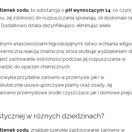
tlenek sodu
, to substancja o
pH wynoszącym 14
, co czyni 
ku. Jej zdolności do rozpuszczania sprawiają, że doskonale ra
 Dodatkowo działa dezynfekująco, eliminując wiele
ilnymi właściwościami higroskopijnymi; łatwo wchłania wilgo
termiczna reakcja chemiczna, która skutkuje wydzieleniem d
e jest zachowanie ostrożności podczas jej rozpuszczania w
adzić do oparzeń chemicznych.
iezwykle przydatne zarówno w przemyśle, jak i w
kutecznie usuwa uporczywe plamy oraz osady. Jej
 zarówno przemysłowe środki czyszczące, jak i domowe prep
stycznej w różnych dziedzinach?
tlenek sodu
, znajduje szerokie zastosowanie zarówno w