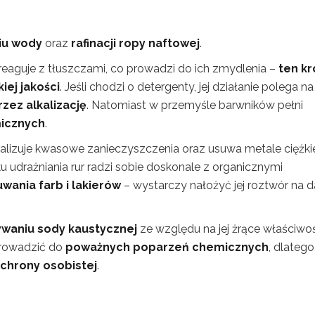
iu wody
oraz
rafinacji ropy naftowej
.
reaguje z tłuszczami, co prowadzi do ich zmydlenia –
ten kr
iej jakości
. Jeśli chodzi o detergenty, jej działanie polega na
zez alkalizację
. Natomiast w przemyśle barwników pełni
micznych
.
ralizuje kwasowe zanieczyszczenia oraz usuwa metale ciężki
u udrażniania rur radzi sobie doskonale z organicznymi
wania farb i lakierów
– wystarczy nałożyć jej roztwór na 
ywaniu sody kaustycznej
ze względu na jej żrące właściwoś
prowadzić do
poważnych poparzeń chemicznych
, dlatego
ochrony osobistej
.