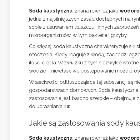
Soda kaustyczna
, znana również jako
wodoro
jedną z najsilniejszych zasad dostępnych na ryn
sobie z usuwaniem tłuszczu i innych zabrudzeń.
mikroorganizmów, w tym bakterie i grzyby.
Co więcej, soda kaustyczna charakteryzuje się s
otoczenia. Kiedy reaguje z wodą, zachodzi egzo
ilości ciepła. W związku z tym niezwykle istotn
wodzie – niewłaściwe postępowanie może prow
Właściwości odtłuszczające tej substancji są n
gospodarstwach domowych. Soda kaustyczna s
zastosowanie jest bardzo szerokie – obejmuje
do udrażniania rur.
Jakie są zastosowania sody kau
Soda kaustyczna
, znana również jako
wodoro