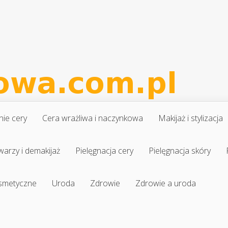
nie cery
Cera wrażliwa i naczynkowa
Makijaż i stylizacja
warzy i demakijaż
Pielęgnacja cery
Pielęgnacja skóry
osmetyczne
Uroda
Zdrowie
Zdrowie a uroda