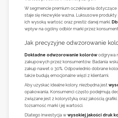
W segmencie premium oczekiwania dotyczące es
staje się niezwykle ważna. Luksusowe produkt
ich wysoką wartość oraz prestiż danej marki.
Db
wpływ na ogólny odbiór marki przez konsument
Jak precyzyjne odwzorowanie ko
Dokładne odwzorowanie kolorów
odgrywa n
zakupowych przez konsumentów. Badania wska
zakup nawet o 30%. Odpowiednio dobrane kolory 
także budują emocjonalne więzi z klientami.
Aby uzyskać idealne kolory, niezbędna jest
wyso
opakowania. Konsumenci często podejmują decyzj
związane jest z kolorystyką oraz jakością graf
tożsamość marki i jej wartości.
Dlatego inwestycja w
wysokiej jakości druk