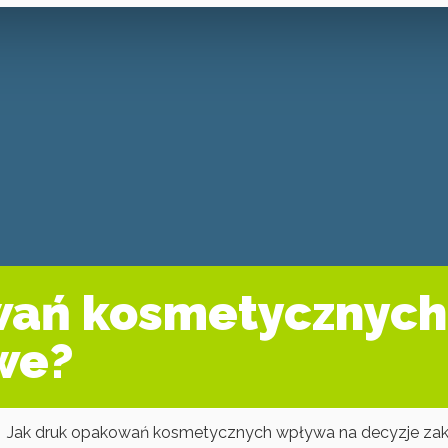
wań kosmetycznych
we?
Jak druk opakowań kosmetycznych wpływa na decyzje z