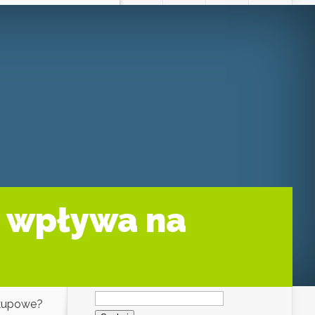
 wpływa na
Szukaj:
akupowe?