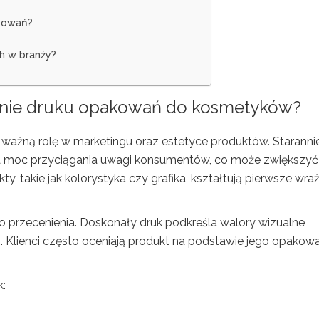
akowań?
h w branży?
owanie druku opakowań do kosmetyków?
 ważną rolę w marketingu oraz estetyce produktów. Staranni
 moc przyciągania uwagi konsumentów, co może zwiększyć
ty, takie jak kolorystyka czy grafika, kształtują pierwsze wra
do przecenienia. Doskonały druk podkreśla walory wizualne
. Klienci często oceniają produkt na podstawie jego opakowa
k: