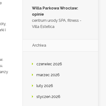
e
Willa Parkowa Wrocław:
opinie
centrum urody SPA, fitness -
óły,
Villa Estetica
ki i
Archiwa
w.
czerwiec 2026
u.
ranży
marzec 2026
luty 2026
styczeń 2026