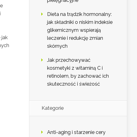
pielęgnacyjne
ie
i
Dieta na trądzik hormonalny:
jak składniki o niskim indeksie
glikemicznym wspierają
 jak
leczenie i redukcję zmian
nych
skórnych
Jak przechowywać
kosmetyki z witaminą C i
retinolem, by zachować ich
skuteczność i świeżość
Kategorie
Anti-aging i starzenie cery