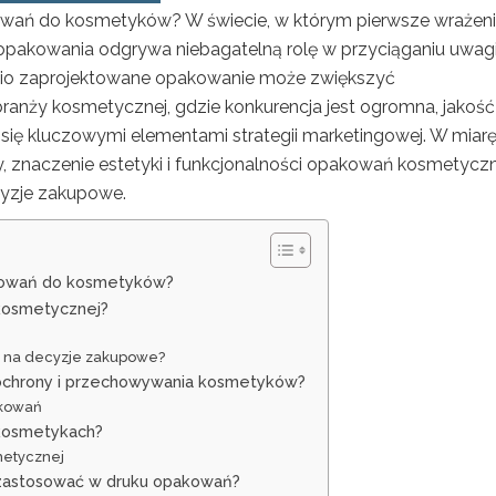
kowań do kosmetyków? W świecie, w którym pierwsze wrażen
 opakowania odgrywa niebagatelną rolę w przyciąganiu uwag
nio zaprojektowane opakowanie może zwiększyć
nży kosmetycznej, gdzie konkurencja jest ogromna, jakość
się kluczowymi elementami strategii marketingowej. W miarę
y, znaczenie estetyki i funkcjonalności opakowań kosmetycz
ecyzje zakupowe.
akowań do kosmetyków?
 kosmetycznej?
a na decyzje zakupowe?
 ochrony i przechowywania kosmetyków?
akowań
 kosmetykach?
metycznej
a zastosować w druku opakowań?