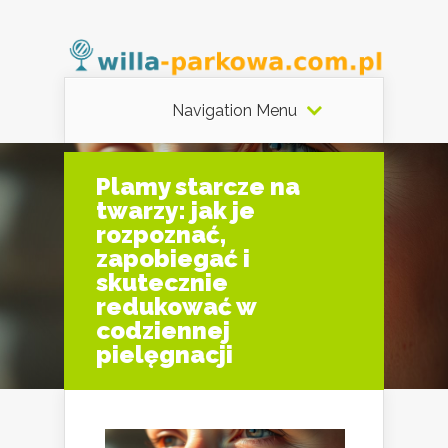
Navigation Menu
Plamy starcze na
twarzy: jak je
rozpoznać,
zapobiegać i
skutecznie
redukować w
codziennej
pielęgnacji