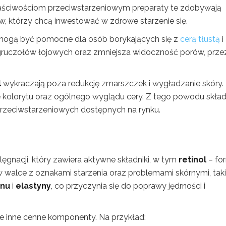
łaściwościom przeciwstarzeniowym preparaty te zdobywają
, którzy chcą inwestować w zdrowe starzenie się.
ogą być pomocne dla osób borykających się z
cerą tłustą
i
 gruczołów łojowych oraz zmniejsza widoczność porów, prze
l
wykraczają poza redukcję zmarszczek i wygładzanie skóry.
 kolorytu oraz ogólnego wyglądu cery. Z tego powodu skład
przeciwstarzeniowych dostępnych na rynku.
ęgnacji, który zawiera aktywne składniki, w tym
retinol
– fo
 w walce z oznakami starzenia oraz problemami skórnymi, tak
enu
i
elastyny
, co przyczynia się do poprawy jędrności i
e inne cenne komponenty. Na przykład: