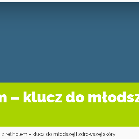
m – klucz do młodsz
z retinolem – klucz do młodszej i zdrowszej skóry