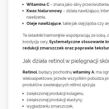
Witamina C
– znana jako silny przeciwutleniac
Kwas hialuronowy
– działa nawilżająco, in
nawilżenia,
Oleje nawilżające
, takie jak olej jojoba czy
Te składniki harmonijnie współpracują ze sobą
kondycję cery.
Systematyczne stosowanie kr
redukcji zmarszczek oraz poprawie tekstur
Jak działa
retinol w pielęgnacji
skó
Retinol
, będący pochodną
witaminy A
, ma ogr
wieloaspektowe, przede wszystkim pobudza pro
produktów zawierających retinol sprzyja:
zwiększonej produkcji kolagenu,
zwiększonej produkcji elastyny,
wygładzeniu zmarszczek,