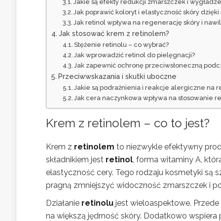
Jakie są efekty redukcji zmarszczek i wygładze
Jak poprawić koloryt i elastyczność skóry dzięki
Jak retinol wpływa na regenerację skóry i nawi
Jak stosować krem z retinolem?
Stężenie retinolu – co wybrać?
Jak wprowadzić retinol do pielęgnacji?
Jak zapewnić ochronę przeciwsłoneczną podcz
Przeciwwskazania i skutki uboczne
Jakie są podrażnienia i reakcje alergiczne na r
Jak cera naczynkowa wpływa na stosowanie re
Krem z retinolem – co to jest?
Krem z
retinolem
to niezwykle efektywny prod
składnikiem jest
retinol
, forma witaminy A, któ
elastyczność cery. Tego rodzaju kosmetyki są 
pragną zmniejszyć widoczność zmarszczek i pop
Działanie
retinolu
jest wieloaspektowe. Przede
na większą jędrność skóry. Dodatkowo wspiera 