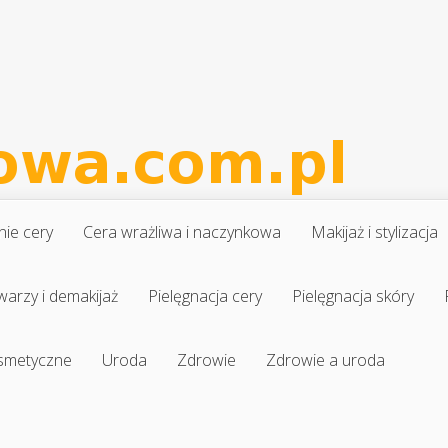
nie cery
Cera wrażliwa i naczynkowa
Makijaż i stylizacja
warzy i demakijaż
Pielęgnacja cery
Pielęgnacja skóry
osmetyczne
Uroda
Zdrowie
Zdrowie a uroda