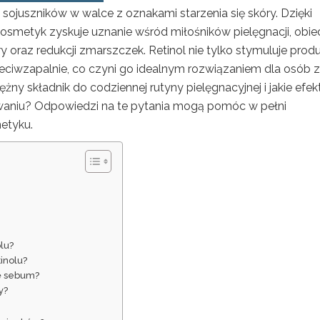
 sojuszników w walce z oznakami starzenia się skóry. Dzięki
kosmetyk zyskuje uznanie wśród miłośników pielęgnacji, obie
 oraz redukcji zmarszczek. Retinol nie tylko stymuluje prod
przeciwzapalnie, co czyni go idealnym rozwiązaniem dla osób z
żny składnik do codziennej rutyny pielęgnacyjnej i jakie efek
waniu? Odpowiedzi na te pytania mogą pomóc w pełni
etyku.
lu?
tinolu?
ję sebum?
y?