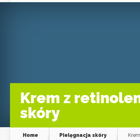
Krem z retinole
skóry
Home
Pielęgnacja skóry
Krem 