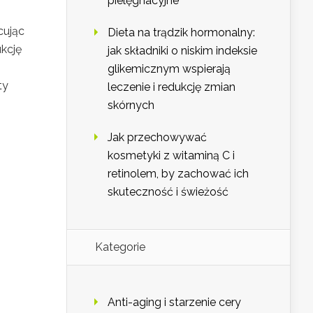
pielęgnacyjne
cując
Dieta na trądzik hormonalny:
ukcję
jak składniki o niskim indeksie
glikemicznym wspierają
ty
leczenie i redukcję zmian
skórnych
Jak przechowywać
kosmetyki z witaminą C i
retinolem, by zachować ich
skuteczność i świeżość
Kategorie
Anti-aging i starzenie cery