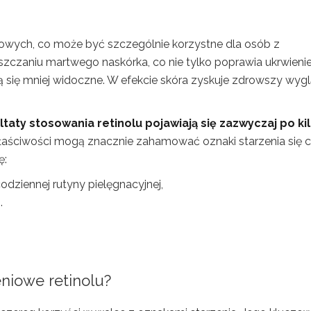
jowych, co może być szczególnie korzystne dla osób z
zczaniu martwego naskórka, co nie tylko poprawia ukrwieni
ją się mniej widoczne. W efekcie skóra zyskuje zdrowszy wygl
aty stosowania retinolu pojawiają się zazwyczaj po ki
łaściwości mogą znacznie zahamować oznaki starzenia się c
ę:
dziennej rutyny pielęgnacyjnej,
.
eniowe retinolu?