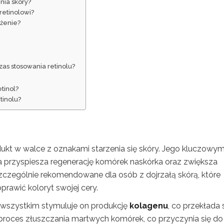
nia skóry?
 retinolowi?
lżenie?
as stosowania retinolu?
etinol?
tinolu?
ukt w walce z oznakami starzenia się skóry. Jego kluczowy
ra przyspiesza regenerację komórek naskórka oraz zwiększa
szczególnie rekomendowane dla osób z dojrzałą skórą, które
rawić koloryt swojej cery.
 wszystkim stymuluje on produkcję
kolagenu
, co przekłada 
proces złuszczania martwych komórek, co przyczynia się do