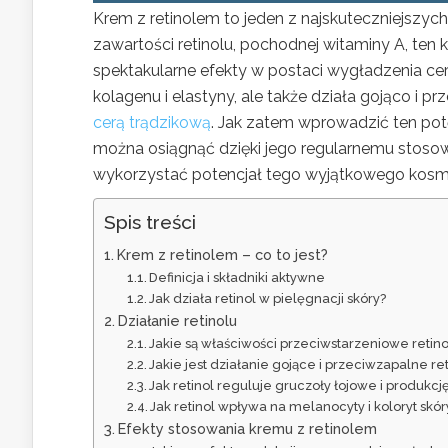
Krem z retinolem to jeden z najskuteczniejszych
zawartości retinolu, pochodnej witaminy A, ten 
spektakularne efekty w postaci wygładzenia cery
kolagenu i elastyny, ale także działa gojąco i 
cerą trądzikową
. Jak zatem wprowadzić ten potę
można osiągnąć dzięki jego regularnemu stoso
wykorzystać potencjał tego wyjątkowego kosm
Spis treści
Krem z retinolem – co to jest?
Definicja i składniki aktywne
Jak działa retinol w pielęgnacji skóry?
Działanie retinolu
Jakie są właściwości przeciwstarzeniowe retino
Jakie jest działanie gojące i przeciwzapalne re
Jak retinol reguluje gruczoły łojowe i produkc
Jak retinol wpływa na melanocyty i koloryt skór
Efekty stosowania kremu z retinolem