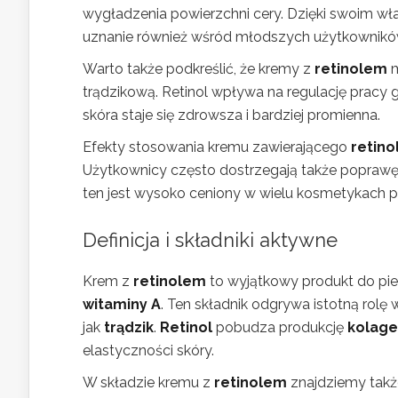
wygładzenia powierzchni cery. Dzięki swoim w
uznanie również wśród młodszych użytkowników
Warto także podkreślić, że kremy z
retinolem
m
trądzikową. Retinol wpływa na regulację pracy
skóra staje się zdrowsza i bardziej promienna.
Efekty stosowania kremu zawierającego
retino
Użytkownicy często dostrzegają także poprawę
ten jest wysoko ceniony w wielu kosmetykach 
Definicja i składniki aktywne
Krem z
retinolem
to wyjątkowy produkt do piel
witaminy A
. Ten składnik odgrywa istotną rolę
jak
trądzik
.
Retinol
pobudza produkcję
kolag
elastyczności skóry.
W składzie kremu z
retinolem
znajdziemy takż