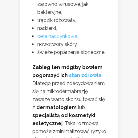
zarówno wirusowe, jak i
bakteryjne,
trądzik różowaty,
nadżerki,
cera naczynkowa
,
nowotwory skóry,
świeże poparzenia słoneczne.
Zabieg ten mógłby bowiem
pogorszyć ich
stan zdrowia
.
Dlatego przed zdecydowaniem
się na mikrodermabrazję
zawsze warto skonsultować się
z
dermatologiem
lub
specjalistą od kosmetyki
estetycznej
. Taka rozmowa
pomoże zminimalizować ryzyko