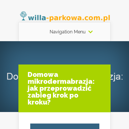
Navigation Menu
Domowa
mikrodermabrazja:
jak przeprowadzić
zabieg krok po
kroku?