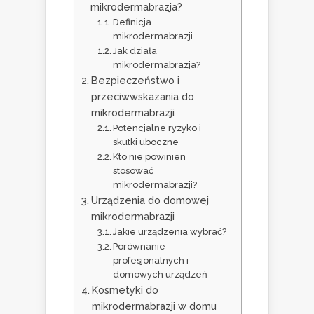
mikrodermabrazja?
Definicja
mikrodermabrazji
Jak działa
mikrodermabrazja?
Bezpieczeństwo i
przeciwwskazania do
mikrodermabrazji
Potencjalne ryzyko i
skutki uboczne
Kto nie powinien
stosować
mikrodermabrazji?
Urządzenia do domowej
mikrodermabrazji
Jakie urządzenia wybrać?
Porównanie
profesjonalnych i
domowych urządzeń
Kosmetyki do
mikrodermabrazji w domu