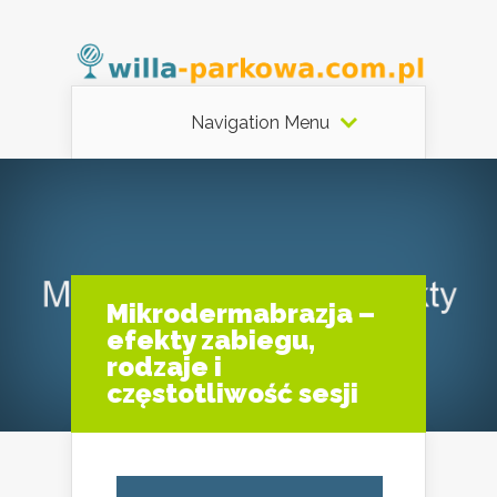
Navigation Menu
Mikrodermabrazja –
efekty zabiegu,
rodzaje i
częstotliwość sesji