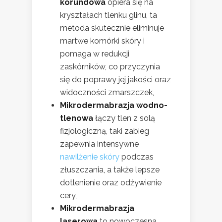
korundowa
opiera się na
kryształach tlenku glinu, ta
metoda skutecznie eliminuje
martwe komórki skóry i
pomaga w redukcji
zaskórników, co przyczynia
się do poprawy jej jakości oraz
widoczności zmarszczek,
Mikrodermabrazja wodno-
tlenowa
łączy tlen z solą
fizjologiczną, taki zabieg
zapewnia intensywne
nawilżenie skóry
podczas
złuszczania, a także lepsze
dotlenienie oraz odżywienie
cery,
Mikrodermabrazja
laserowa
to nowoczesna