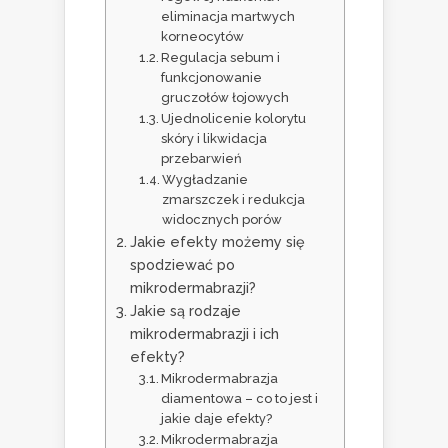
eliminacja martwych
korneocytów
Regulacja sebum i
funkcjonowanie
gruczołów łojowych
Ujednolicenie kolorytu
skóry i likwidacja
przebarwień
Wygładzanie
zmarszczek i redukcja
widocznych porów
Jakie efekty możemy się
spodziewać po
mikrodermabrazji?
Jakie są rodzaje
mikrodermabrazji i ich
efekty?
Mikrodermabrazja
diamentowa – co to jest i
jakie daje efekty?
Mikrodermabrazja