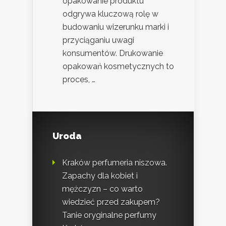
opakowanie produktu
odgrywa kluczową rolę w
budowaniu wizerunku marki i
przyciąganiu uwagi
konsumentów. Drukowanie
opakowań kosmetycznych to
proces, …
Uroda
Kraków perfumeria niszowa.
Zapachy dla kobiet i
mężczyzn – co warto
wiedzieć przed zakupem?
Tanie oryginalne perfumy