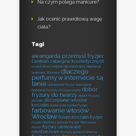
Na czym polega manicure?
Jak ocenić prawidłową wagę
ciała?
Tagi
awangarda przemyśl fryzjer
Centrum zabiegów kosmetycznych
co jest teraz modne dla młodzieży
depilacja
dlaczego
laserowa Wrocław
perfumy w internecie są
tanie
dobieranie fryzur warszawa
dobór
dobranie fryzury do typu urody
fryzury do twarzy
dobór fryzury
doczepianie włosów
poznań
koszalin
duda ruda śląska fryzjer
farbowanie włosów
Wrocław
forum koszalin fryzjer
fryzjer domowy gdynia
fryzjer Warszawa
fryzury cieniowane
forum
młodzieżowe
fryzury gwiazd rihanna