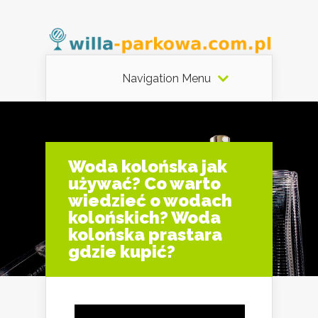
Navigation Menu
Woda kolońska jak
używać? Co warto
wiedzieć o wodach
kolońskich? Woda
kolońska prastara
gdzie kupić?