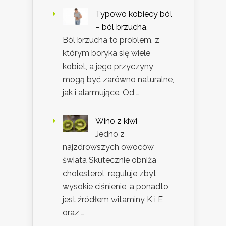
Typowo kobiecy ból
– ból brzucha.
Ból brzucha to problem, z
którym boryka się wiele
kobiet, a jego przyczyny
mogą być zarówno naturalne,
jak i alarmujące. Od …
Wino z kiwi
Jedno z
najzdrowszych owoców
świata Skutecznie obniża
cholesterol, reguluje zbyt
wysokie ciśnienie, a ponadto
jest źródłem witaminy K i E
oraz …