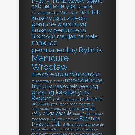
fryzury młodzieżowe spięte
gabinet estetyka
Gabinet
hair lab
kosmetyczny Wrocław
kraków
joga zajęcia
poranne warszawa
kraków perfumeria
niszowa
makijaż na stałe
makijaż
permanentny Rybnik
Manicure
Wrocław
mezoterapia Warszawa
młodzieńcze
międzyzdroje fryzjer
fryzury
naskórek peeling
peeling kawitacyjny
Radom
perfumeria
perfumeria belle
bemowo
perfumeria henri radzymin
perfum
perfumerie internetowe gdańsk
który długo pachnie
praca fryzjer zgierz
Rihanna
regeneracja włosów warszawa
fryzura bob
stylista fryzur leszno
tanie
oryginalne perfumy kraków
tanie perfumy
oryginalne poznań
Woda kolońska jak używać