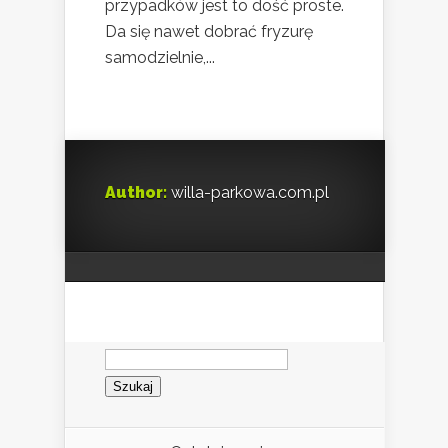
przypadków jest to dość proste.
Da się nawet dobrać fryzurę
samodzielnie,...
Author:
willa-parkowa.com.pl
Szukaj: