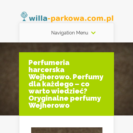
Navigation Menu
Perfumeria
harcerska
Wejherowo. Perfumy
dla każdego – co
warto wiedzieć?
Oryginalne perfumy
Wejherowo