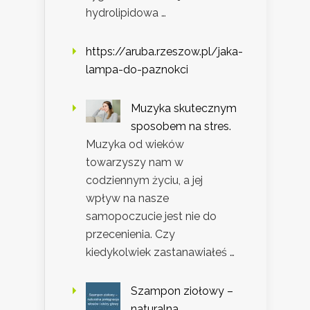
hydrolipidowa …
https://aruba.rzeszow.pl/jaka-
lampa-do-paznokci
Muzyka skutecznym
sposobem na stres.
Muzyka od wieków
towarzyszy nam w
codziennym życiu, a jej
wpływ na nasze
samopoczucie jest nie do
przecenienia. Czy
kiedykolwiek zastanawiałeś …
Szampon ziołowy –
naturalna