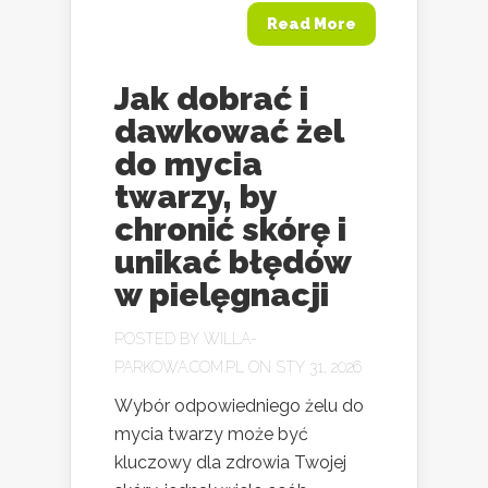
Read More
Jak dobrać i
dawkować żel
do mycia
twarzy, by
chronić skórę i
unikać błędów
w pielęgnacji
POSTED BY
WILLA-
PARKOWA.COM.PL
ON STY 31, 2026
Wybór odpowiedniego żelu do
mycia twarzy może być
kluczowy dla zdrowia Twojej