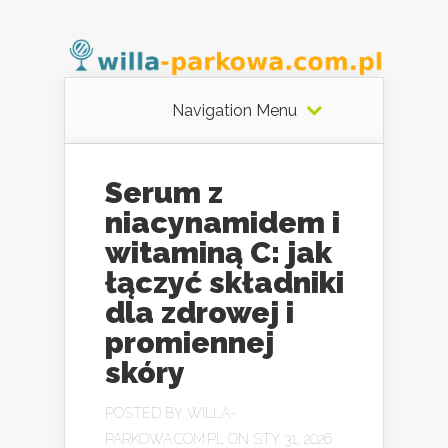
Navigation Menu
Serum z
niacynamidem i
witaminą C: jak
łączyć składniki
dla zdrowej i
promiennej
skóry
POSTED BY
WILLA-
PARKOWA.COM.PL
ON STY 31, 2026