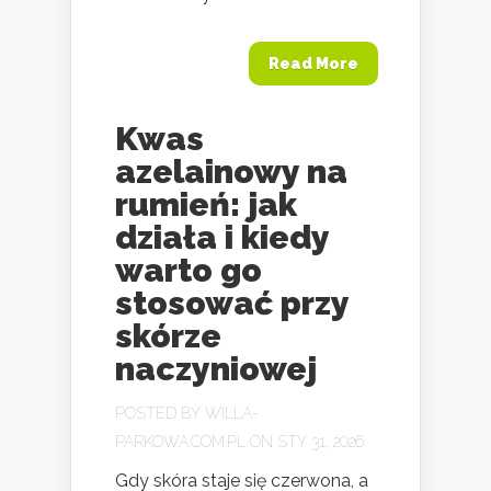
Read More
Kwas
azelainowy na
rumień: jak
działa i kiedy
warto go
stosować przy
skórze
naczyniowej
POSTED BY
WILLA-
PARKOWA.COM.PL
ON STY 31, 2026
Gdy skóra staje się czerwona, a