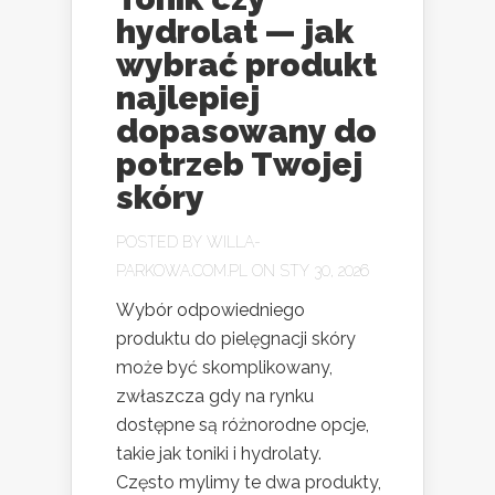
hydrolat — jak
wybrać produkt
najlepiej
dopasowany do
potrzeb Twojej
skóry
POSTED BY
WILLA-
PARKOWA.COM.PL
ON STY 30, 2026
Wybór odpowiedniego
produktu do pielęgnacji skóry
może być skomplikowany,
zwłaszcza gdy na rynku
dostępne są różnorodne opcje,
takie jak toniki i hydrolaty.
Często mylimy te dwa produkty,