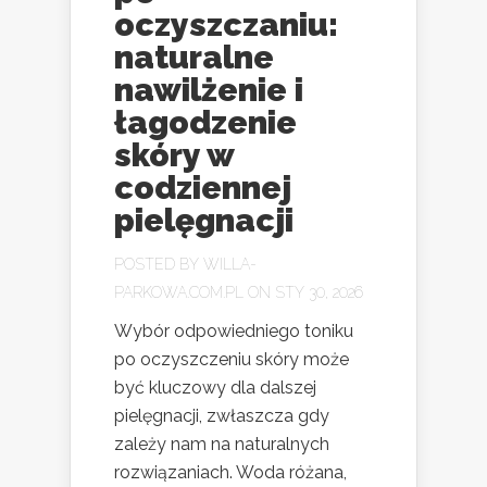
oczyszczaniu:
naturalne
nawilżenie i
łagodzenie
skóry w
codziennej
pielęgnacji
POSTED BY
WILLA-
PARKOWA.COM.PL
ON STY 30, 2026
Wybór odpowiedniego toniku
po oczyszczeniu skóry może
być kluczowy dla dalszej
pielęgnacji, zwłaszcza gdy
zależy nam na naturalnych
rozwiązaniach. Woda różana,