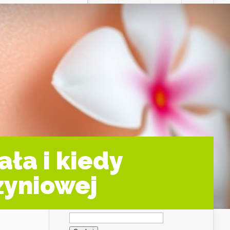
ała i kiedy
zyniowej
Szukaj: