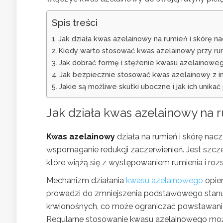
Spis treści
Jak działa kwas azelainowy na rumień i skórę n
Kiedy warto stosować kwas azelainowy przy rum
Jak dobrać formę i stężenie kwasu azelainowe
Jak bezpiecznie stosować kwas azelainowy z in
Jakie są możliwe skutki uboczne i jak ich unik
Jak działa kwas azelainowy na 
Kwas azelainowy
działa na rumień i skórę na
wspomaganie redukcji zaczerwienień. Jest szcze
które wiążą się z występowaniem rumienia i ro
Mechanizm działania
kwasu azelainowego
opie
prowadzi do zmniejszenia podstawowego stan
krwionośnych, co może ograniczać powstawanie 
Regularne stosowanie kwasu azelainowego może