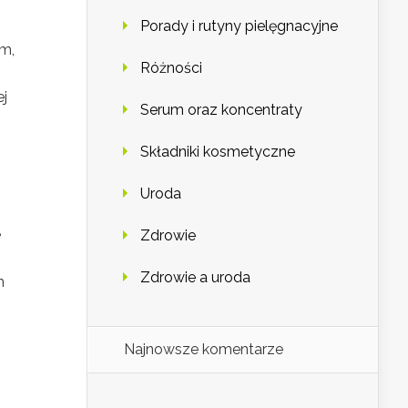
Porady i rutyny pielęgnacyjne
um,
Różności
ą
ej
Serum oraz koncentraty
Składniki kosmetyczne
Uroda
e
Zdrowie
Zdrowie a uroda
m
Najnowsze komentarze