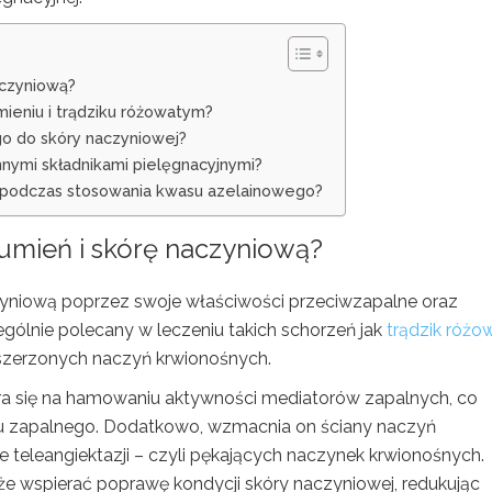
aczyniową?
ieniu i trądziku różowatym?
go do skóry naczyniowej?
nymi składnikami pielęgnacyjnymi?
ać podczas stosowania kwasu azelainowego?
rumień i skórę naczyniową?
czyniową poprzez swoje właściwości przeciwzapalne oraz
gólnie polecany w leczeniu takich schorzeń jak
trądzik różo
zszerzonych naczyń krwionośnych.
ra się na hamowaniu aktywności mediatorów zapalnych, co
u zapalnego. Dodatkowo, wzmacnia on ściany naczyń
teleangiektazji – czyli pękających naczynek krwionośnych.
 wspierać poprawę kondycji skóry naczyniowej, redukując