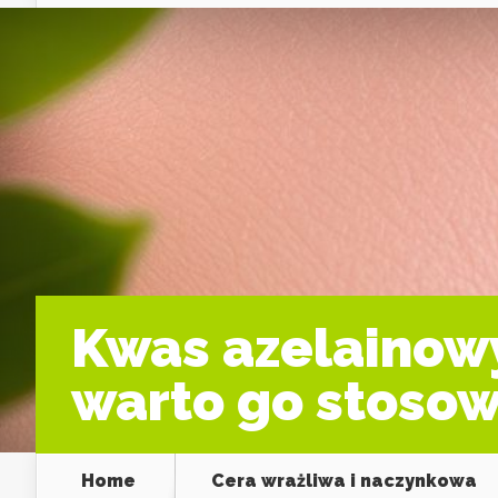
Kwas azelainowy 
warto go stosow
Home
Cera wrażliwa i naczynkowa