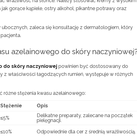
ć wrażliwość na słońce. Należy stosować kremy z wysokim
h jak gorące kąpiele, ostry alkohol, pikantne potrawy oraz
 ubocznych, zaleca się konsultację z dermatologiem, który
pacjenta.
wasu azelainowego do skóry naczyniowej
o do skóry naczyniowej
powinien być dostosowany do
ny z właściwości łagodzących rumień, występuje w różnych
ć różne stężenia kwasu azelainowego:
Stężenie
Opis
Delikatne preparaty, zalecane na początek
≤5%
pielęgnacji.
≤10%
Odpowiednie dla cer z średnią wrażliwością.