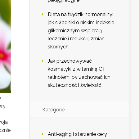
pielęgnacyjne
Dieta na trądzik hormonalny:
jak składniki o niskim indeksie
glikemicznym wspierają
leczenie i redukcję zmian
skórnych
Jak przechowywać
kosmetyki z witaminą C i
retinolem, by zachować ich
skuteczność i świeżość
k
óry
Kategorie
woja
cznie
Anti-aging i starzenie cery