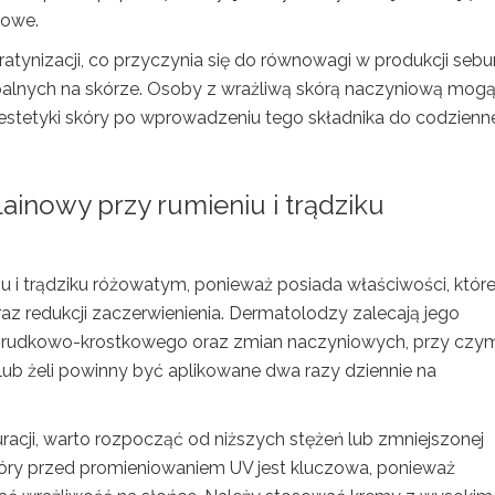
iowe.
atynizacji, co przyczynia się do równowagi w produkcji seb
apalnych na skórze. Osoby z wrażliwą skórą naczyniową mog
stetyki skóry po wprowadzeniu tego składnika do codzienn
ainowy przy rumieniu i trądziku
 i trądziku różowatym, ponieważ posiada właściwości, któr
z redukcji zaczerwienienia. Dermatolodzy zalecają jego
grudkowo-krostkowego oraz zmian naczyniowych, przy czy
lub żeli powinny być aplikowane dwa razy dziennie na
racji, warto rozpocząć od niższych stężeń lub zmniejszonej
skóry przed promieniowaniem UV jest kluczowa, ponieważ