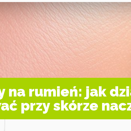
na rumień: jak dzi
ać przy skórze nac