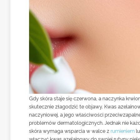
Gdy skóra staje się czerwona, a naczynka krwion
skutecznie złagodzić te objawy. Kwas azelainowy
naczyniowej, a jego właściwości przeciwzapaln
problemów dermatologicznych. Jednak nie każdy
skóra wymaga wsparcia w walce z
rumieniem
lu
włączyć kwas azelainowy do swojej rutyny pielę