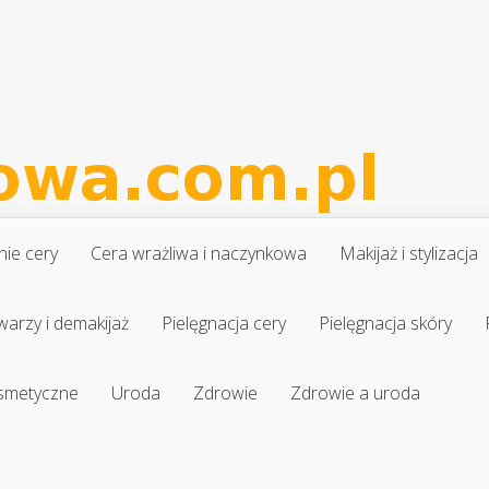
nie cery
Cera wrażliwa i naczynkowa
Makijaż i stylizacja
warzy i demakijaż
Pielęgnacja cery
Pielęgnacja skóry
osmetyczne
Uroda
Zdrowie
Zdrowie a uroda