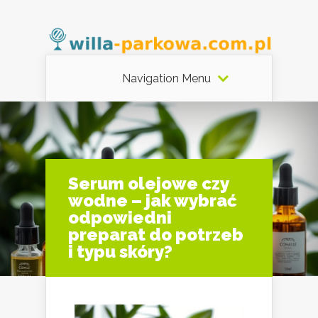
Navigation Menu
Serum olejowe czy
wodne – jak wybrać
odpowiedni
preparat do potrzeb
i typu skóry?