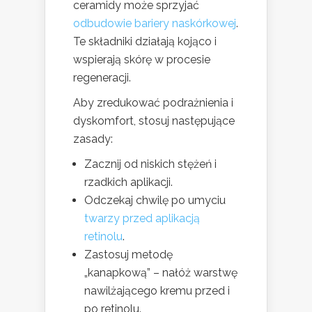
ceramidy może sprzyjać
odbudowie bariery naskórkowej
.
Te składniki działają kojąco i
wspierają skórę w procesie
regeneracji.
Aby zredukować podrażnienia i
dyskomfort, stosuj następujące
zasady:
Zacznij od niskich stężeń i
rzadkich aplikacji.
Odczekaj chwilę po umyciu
twarzy przed aplikacją
retinolu
.
Zastosuj metodę
„kanapkową” – nałóż warstwę
nawilżającego kremu przed i
po retinolu.