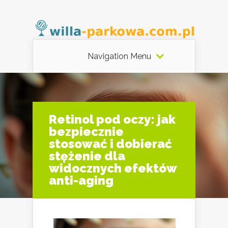
Navigation Menu
Retinol pod oczy: jak
bezpiecznie
stosować i dobierać
stężenie dla
widocznych efektów
anti-aging