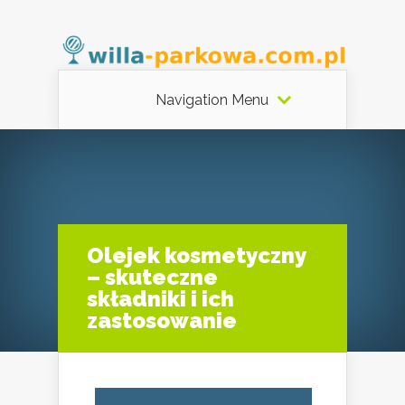
Navigation Menu
Olejek kosmetyczny
– skuteczne
składniki i ich
zastosowanie