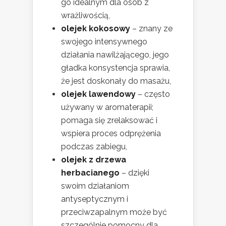
go idealnym dla osób z
wrażliwością,
olejek kokosowy
– znany ze
swojego intensywnego
działania nawilżającego, jego
gładka konsystencja sprawia,
że jest doskonały do masażu,
olejek lawendowy
– często
używany w aromaterapii;
pomaga się zrelaksować i
wspiera proces odprężenia
podczas zabiegu,
olejek z drzewa
herbacianego
– dzięki
swoim działaniom
antyseptycznym i
przeciwzapalnym może być
szczególnie pomocny dla