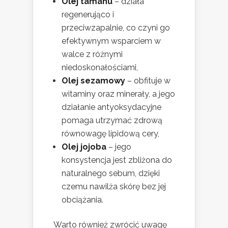
Olej tamanu
– działa
regenerująco i
przeciwzapalnie, co czyni go
efektywnym wsparciem w
walce z różnymi
niedoskonałościami,
Olej sezamowy
– obfituje w
witaminy oraz minerały, a jego
działanie antyoksydacyjne
pomaga utrzymać zdrową
równowagę lipidową cery,
Olej jojoba
– jego
konsystencja jest zbliżona do
naturalnego sebum, dzięki
czemu nawilża skórę bez jej
obciążania.
Warto również zwrócić uwagę