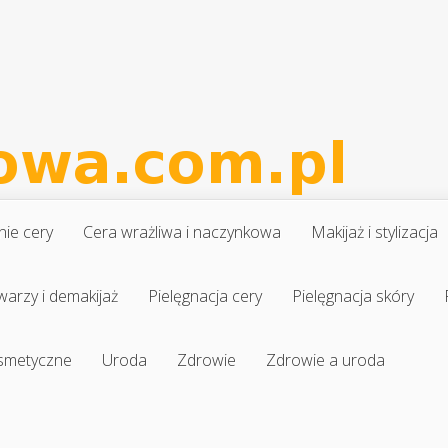
nie cery
Cera wrażliwa i naczynkowa
Makijaż i stylizacja
warzy i demakijaż
Pielęgnacja cery
Pielęgnacja skóry
osmetyczne
Uroda
Zdrowie
Zdrowie a uroda