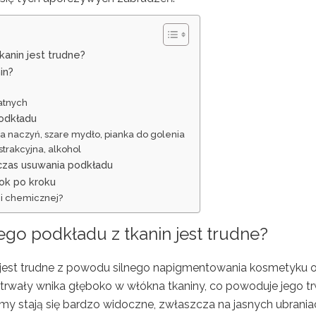
anin jest trudne?
in?
katnych
odkładu
a naczyń, szare mydło, pianka do golenia
trakcyjna, alkohol
czas usuwania podkładu
ok po kroku
ni chemicznej?
go podkładu z tkanin jest trudne?
jest trudne z powodu silnego napigmentowania kosmetyku 
gotrwały wnika głęboko w włókna tkaniny, co powoduje jego t
lamy stają się bardzo widoczne, zwłaszcza na jasnych ubrania