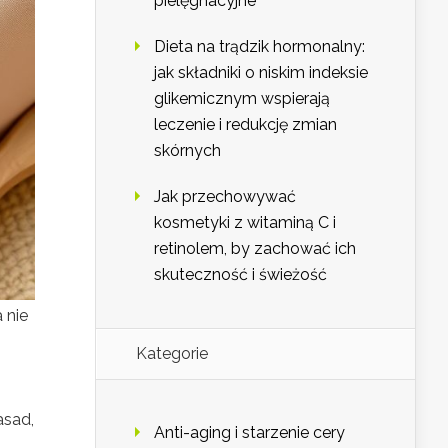
pielęgnacyjne
Dieta na trądzik hormonalny:
jak składniki o niskim indeksie
glikemicznym wspierają
leczenie i redukcję zmian
skórnych
Jak przechowywać
kosmetyki z witaminą C i
retinolem, by zachować ich
skuteczność i świeżość
 nie
Kategorie
asad,
Anti-aging i starzenie cery