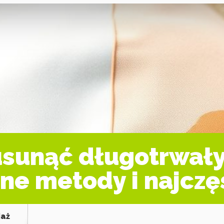
usunąć długotrwały
zne metody i najczę
jaż