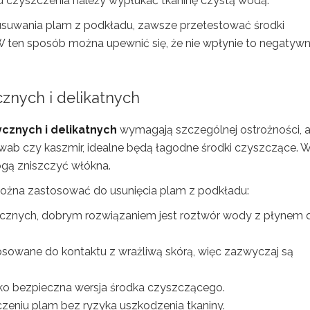
u czyszczenia należy wypłukać tkaninę czystą wodą.
usuwania plam z podkładu, zawsze przetestować środki
W ten sposób można upewnić się, że nie wpłynie to negatywn
cznych i delikatnych
cznych i delikatnych
wymagają szczególnej ostrożności, 
jedwab czy kaszmir, idealne będą łagodne środki czyszczące. 
ogą zniszczyć włókna.
można zastosować do usunięcia plam z podkładu:
cznych, dobrym rozwiązaniem jest roztwór wody z płynem 
osowane do kontaktu z wrażliwą skórą, więc zazwyczaj są
ko bezpieczna wersja środka czyszczącego.
niu plam bez ryzyka uszkodzenia tkaniny.