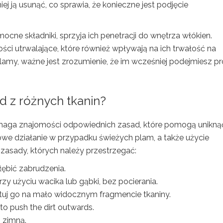
iej ją usunąć, co sprawia, że konieczne jest podjęcie
ocne składniki, sprzyja ich penetracji do wnętrza włókien.
ci utrwalające, które również wpływają na ich trwałość na
plamy, ważne jest zrozumienie, że im wcześniej podejmiesz p
 z różnych tkanin?
ga znajomości odpowiednich zasad, które pomogą unikną
owe działanie w przypadku świeżych plam, a także użycie
asady, których należy przestrzegać:
łębić zabrudzenia.
rzy użyciu wacika lub gąbki, bez pocierania.
stuj go na mało widocznym fragmencie tkaniny.
 to push the dirt outwards.
b zimną.