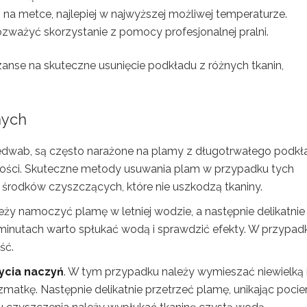
 na metce, najlepiej w najwyższej możliwej temperaturze.
zważyć skorzystanie z pomocy profesjonalnej pralni.
anse na skuteczne usunięcie podkładu z różnych tkanin,
nych
y jedwab, są często narażone na plamy z długotrwałego podkł
ności. Skuteczne metody usuwania plam w przypadku tych
środków czyszczących, które nie uszkodzą tkaniny.
leży namoczyć plamę w letniej wodzie, a następnie delikatnie
minutach warto spłukać wodą i sprawdzić efekty. W przypad
ść.
ycia naczyń
. W tym przypadku należy wymieszać niewielką 
atkę. Następnie delikatnie przetrzeć plamę, unikając pocier