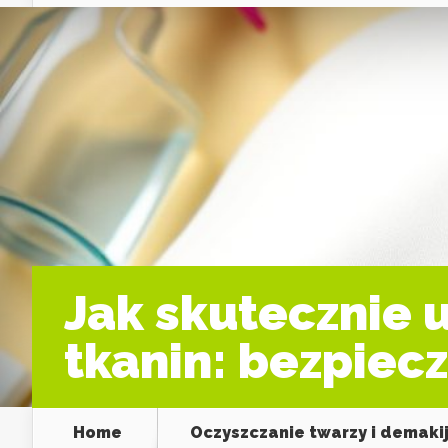
Jak skutecznie 
tkanin: bezpiec
Home
Oczyszczanie twarzy i demaki