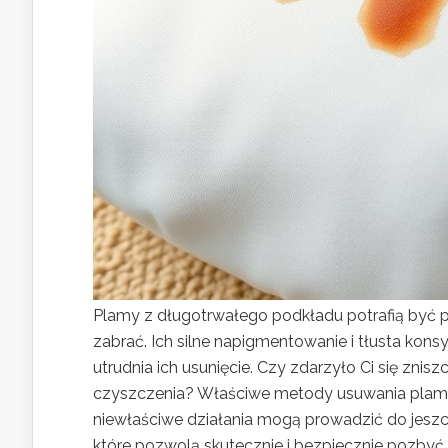
Plamy z długotrwałego podkładu potrafią być 
zabrać. Ich silne napigmentowanie i tłusta kons
utrudnia ich usunięcie. Czy zdarzyło Ci się zni
czyszczenia? Właściwe metody usuwania plam z 
niewłaściwe działania mogą prowadzić do jesz
które pozwolą skutecznie i bezpiecznie pozbyć