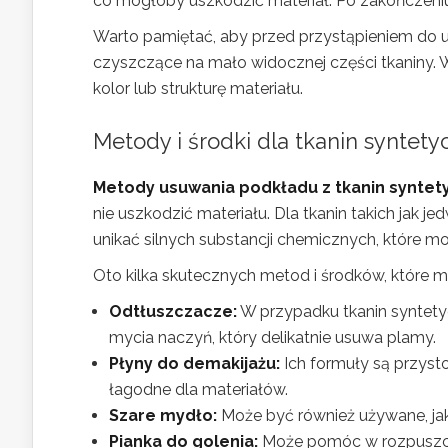
co mogłoby uszkodzić materiał. Po zakończeni
Warto pamiętać, aby przed przystąpieniem do 
czyszczące na mało widocznej części tkaniny. 
kolor lub strukturę materiału.
Metody i środki dla tkanin syntety
Metody usuwania podkładu z tkanin syntety
nie uszkodzić materiału. Dla tkanin takich jak 
unikać silnych substancji chemicznych, które m
Oto kilka skutecznych metod i środków, które 
Odtłuszczacze:
W przypadku tkanin syntety
mycia naczyń, który delikatnie usuwa plamy.
Płyny do demakijażu:
Ich formuły są przyst
łagodne dla materiałów.
Szare mydło:
Może być również używane, ja
Pianka do golenia:
Może pomóc w rozpuszcze