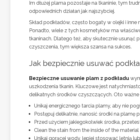
Im dłużej plama pozostaje na tkaninie, tym trudn
odpowiednich działań jak najszybciej.
Skład podkładów, często bogaty w olejki i inne m
Ponadto, wiele z tych kosmetyków ma właściwoś
tkaninach. Dlatego też, aby skutecznie usunąć 
czyszczenia, tym większa szansa na sukces.
Jak bezpiecznie usuwać podkład
Bezpieczne usuwanie plam z podkładu
wyma
uszkodzenia tkanin. Kluczowe jest natychmiast
delikatnych środków czyszczących. Oto ważne z
Unikaj energicznego tarcia plamy, aby nie pog
Postępuj delikatnie, nanosić środki na plamę p
Przed użyciem jakiegokolwiek środka, przete
Clean the stain from the inside of the material
Unikaj gorącej wody, lepiej stosować letnią lu