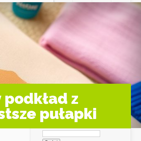
 podkład z
stsze pułapki
Szukaj: