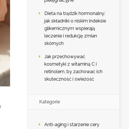
pielęgnacyjne
Dieta na trądzik hormonalny:
jak składniki o niskim indeksie
glikemicznym wspierają
leczenie i redukcję zmian
skórnych
Jak przechowywać
kosmetyki z witaminą C i
retinolem, by zachować ich
skuteczność i świeżość
Kategorie
ą
Anti-aging i starzenie cery