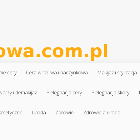
nie cery
Cera wrażliwa i naczynkowa
Makijaż i stylizacja
warzy i demakijaż
Pielęgnacja cery
Pielęgnacja skóry
osmetyczne
Uroda
Zdrowie
Zdrowie a uroda