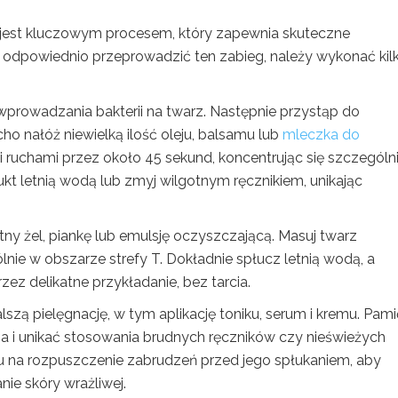
 jest kluczowym procesem, który zapewnia skuteczne
 odpowiednio przeprowadzić ten zabieg, należy wykonać kil
wprowadzania bakterii na twarz. Następnie przystąp do
ho nałóż niewielką ilość oleju, balsamu lub
mleczka do
mi ruchami przez około 45 sekund, koncentrując się szczególn
ukt letnią wodą lub zmyj wilgotnym ręcznikiem, unikając
atny żel, piankę lub emulsję oczyszczającą. Masuj twarz
ie w obszarze strefy T. Dokładnie spłucz letnią wodą, a
ez delikatne przykładanie, bez tarcia.
zą pielęgnację, w tym aplikację toniku, serum i kremu. Pamię
a i unikać stosowania brudnych ręczników czy nieświeżych
u na rozpuszczenie zabrudzeń przed jego spłukaniem, aby
e skóry wrażliwej.