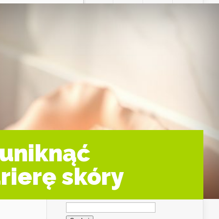
 uniknąć
rierę skóry
Szukaj: