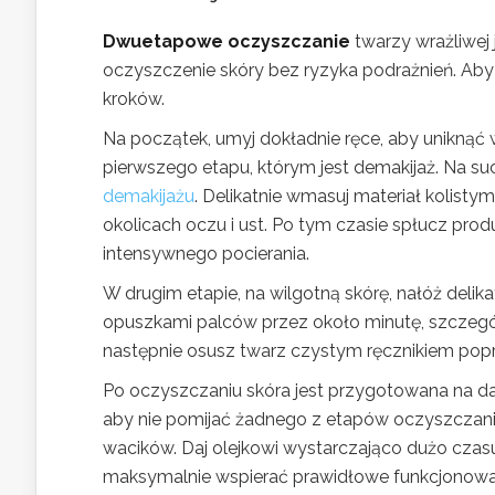
Dwuetapowe oczyszczanie
twarzy wrażliwej
oczyszczenie skóry bez ryzyka podrażnień. Aby
kroków.
Na początek, umyj dokładnie ręce, aby uniknąć 
pierwszego etapu, którym jest demakijaż. Na suc
demakijażu
. Delikatnie wmasuj materiał kolisty
okolicach oczu i ust. Po tym czasie spłucz prod
intensywnego pocierania.
W drugim etapie, na wilgotną skórę, nałóż delik
opuszkami palców przez około minutę, szczególn
następnie osusz twarz czystym ręcznikiem poprz
Po oczyszczaniu skóra jest przygotowana na dals
aby nie pomijać żadnego z etapów oczyszczani
wacików. Daj olejkowi wystarczająco dużo czas
maksymalnie wspierać prawidłowe funkcjonowani