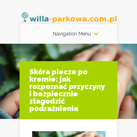
Navigation Menu
Skóra piecze po
kremie: jak
rozpoznać przyczyny
i bezpiecznie
złagodzić
podrażnienia