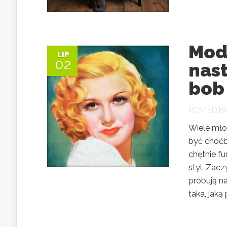
Mod
LIP
02
nast
bob
POSTED B
Wiele mło
być choćby
chętnie fu
styl. Zacz
próbują n
taka, jaką