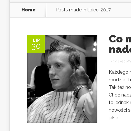
Home
Posts made in lipiec, 2017
Co 
LIP
30
nad
POSTED B
Każdego ro
modzie. Tr
Tak też no
Choć nada
to jednak
nowości s
jakie...