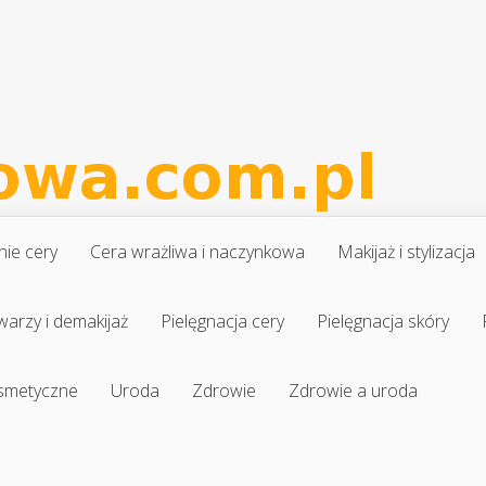
nie cery
Cera wrażliwa i naczynkowa
Makijaż i stylizacja
warzy i demakijaż
Pielęgnacja cery
Pielęgnacja skóry
osmetyczne
Uroda
Zdrowie
Zdrowie a uroda