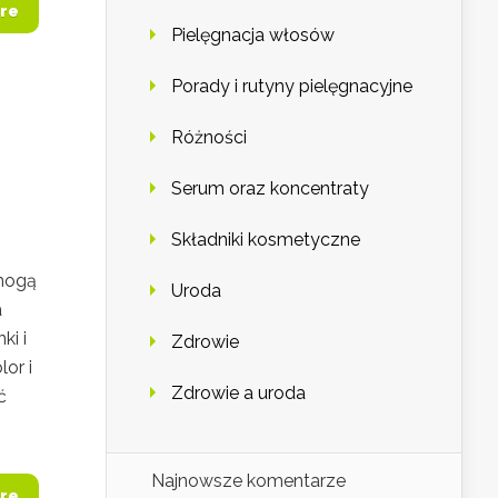
re
Pielęgnacja włosów
Porady i rutyny pielęgnacyjne
Różności
Serum oraz koncentraty
Składniki kosmetyczne
 mogą
Uroda
a
ki i
Zdrowie
lor i
Zdrowie a uroda
ć
Najnowsze komentarze
re