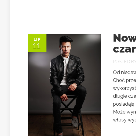
Now
LIP
11
czar
POSTED B
Od niedaw
Choć prze
wykorzyst
długie cza
posiadają 
Może wyni
włosy wyda