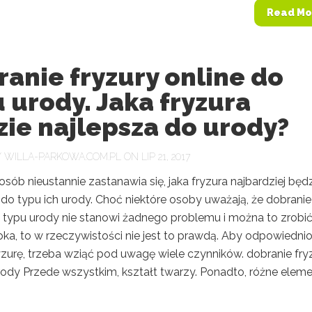
Read Mo
anie fryzury online do
 urody. Jaka fryzura
ie najlepsza do urody?
Y
WILLA-PARKOWA.COM.PL
ON LIP 21, 2017
ób nieustannie zastanawia się, jaka fryzura najbardziej będ
do typu ich urody. Choć niektóre osoby uważają, że dobranie
o typu urody nie stanowi żadnego problemu i można to zrobi
oka, to w rzeczywistości nie jest to prawdą. Aby odpowiedni
yzurę, trzeba wziąć pod uwagę wiele czynników. dobranie fry
rody Przede wszystkim, kształt twarzy. Ponadto, różne elem