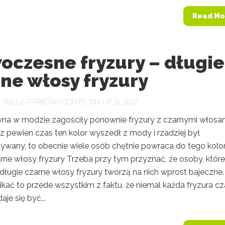
Read Mo
oczesne fryzury – długie
ne włosy fryzury
Y
WILLA-PARKOWA.COM.PL
ON LIP 11, 2017
na w modzie zagościły ponownie fryzury z czarnymi włosam
z pewien czas ten kolor wyszedł z mody i rzadziej był
ywany, to obecnie wiele osób chętnie powraca do tego kolor
rne włosy fryzury Trzeba przy tym przyznać, że osoby, które
długie czarne włosy fryzury tworzą na nich wprost bajeczne.
kać to przede wszystkim z faktu, że niemal każda fryzura cz
je się być...