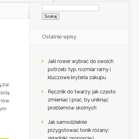
Szukaj:
Ostatnie wpisy
Jaki rower wybrać do swoich
potrzeb: typ, rozmiar ramy i
kluczowe kryteria zakupu
yzur.
Ręcznik do twarzy: jak często
ścią.
zmieniać i prać, by uniknąć
nów,
problemów skórnych
nym
Jak samodzielnie
przygotować tonik różany:
składniki, proporcje i