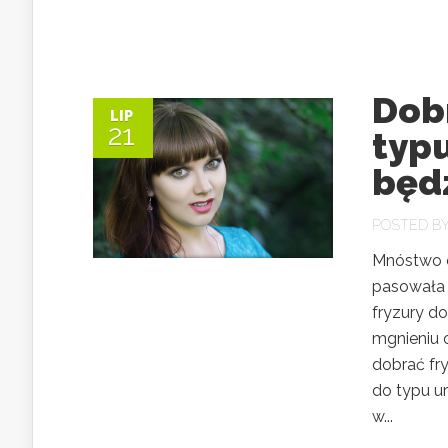
Dobr
LIP
21
typu
będz
POSTED B
Mnóstwo os
pasowała 
fryzury d
mgnieniu 
dobrać fr
do typu u
w...