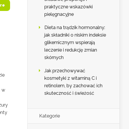
re
praktyczne wskazówki
pielęgnacyjne
Dieta na trądzik hormonalny:
jak składniki o niskim indeksie
glikemicznym wspierają
leczenie i redukcję zmian
skórnych
Jak przechowywać
zie
kosmetyki z witaminą C i
retinolem, by zachować ich
ć w
skuteczność i świeżość
o
zury
enty
Kategorie