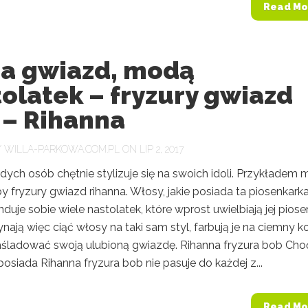
Read Mo
a gwiazd, modą
olatek – fryzury gwiazd
 – Rihanna
Y
WILLA-PARKOWA.COM.PL
ON LIP 2, 2017
dych osób chętnie stylizuje się na swoich idoli. Przykładem
 fryzury gwiazd rihanna. Włosy, jakie posiada ta piosenkark
nduje sobie wiele nastolatek, które wprost uwielbiają jej piosen
ynają więc ciąć włosy na taki sam styl, farbują je na ciemny ko
aśladować swoją ulubioną gwiazdę. Rihanna fryzura bob Cho
 posiada Rihanna fryzura bob nie pasuje do każdej z...
Read Mo