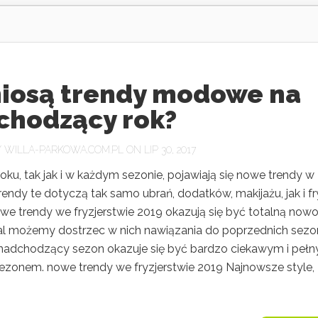
niosą trendy modowe na
chodzący rok?
Y
WILLA-PARKOWA.COM.PL
ON LIP 30, 2017
ku, tak jak i w każdym sezonie, pojawiają się nowe trendy w
endy te dotyczą tak samo ubrań, dodatków, makijażu, jak i fr
we trendy we fryzjerstwie 2019 okazują się być totalną nowo
l możemy dostrzec w nich nawiązania do poprzednich sezo
 nadchodzący sezon okazuje się być bardzo ciekawym i peł
ezonem. nowe trendy we fryzjerstwie 2019 Najnowsze style,