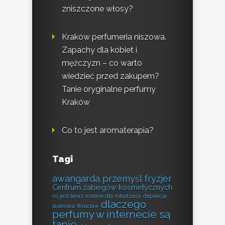
zniszczone włosy?
Kraków perfumeria niszowa.
Zapachy dla kobiet i
mężczyzn – co warto
wiedzieć przed zakupem?
Tanie oryginalne perfumy
Kraków
Co to jest aromaterapia?
Tagi
awangarda przemyśl fryzjer
Centrum zabiegów kosmetycznych
co jest teraz modne dla młodzieży
depilacja
dlaczego
laserowa Wrocław
perfumy w internecie są
tanie