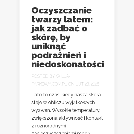
Oczyszczanie
twarzy latem:
jak zadbać o
skórę, by
uniknąć
podrażnień i
niedoskonałości
POSTED BY
WILLA-
PARKOWA.COM.PL
ON LUT 28, 2026
Lato to czas, kiedy nasza skóra
staje w obliczu wyjątkowych
wyzwań. Wysokie temperatury,
zwiększona aktywność i kontakt
z różnorodnymi
zanieczyszczeniami mogą