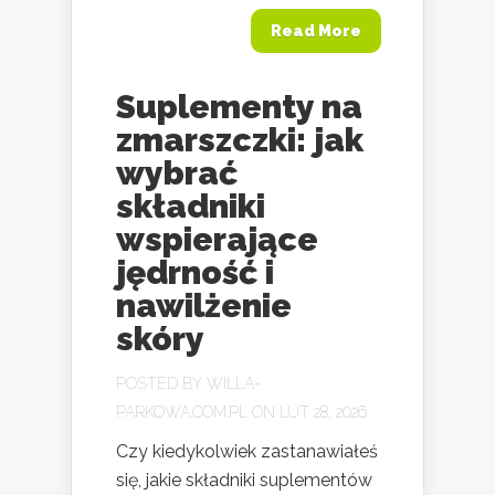
Read More
Suplementy na
zmarszczki: jak
wybrać
składniki
wspierające
jędrność i
nawilżenie
skóry
POSTED BY
WILLA-
PARKOWA.COM.PL
ON LUT 28, 2026
Czy kiedykolwiek zastanawiałeś
się, jakie składniki suplementów