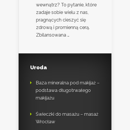
wewnątrz? To pytanie, które
zadaje sobie wielu z nas,
pragnących cieszyć się
zdrową i promienną cerą.
Zbilansowana …
Uroda
Baza mineralna pod makijaż –
podstawa długotrwałego
makijażu
Świeczki do masażu – masaż
Wrocław