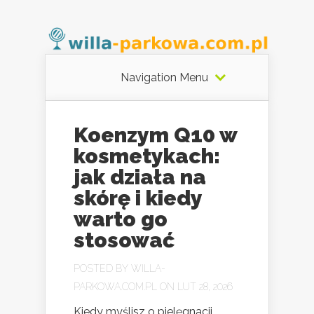
Navigation Menu
Koenzym Q10 w
kosmetykach:
jak działa na
skórę i kiedy
warto go
stosować
POSTED BY
WILLA-
PARKOWA.COM.PL
ON LUT 28, 2026
Kiedy myślisz o pielęgnacji