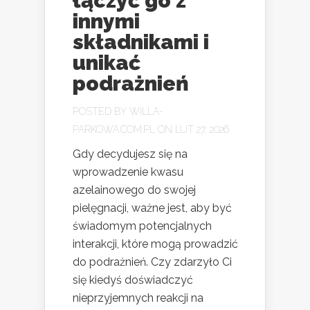
łączyć go z
innymi
składnikami i
unikać
podrażnień
POSTED BY
WILLA-
PARKOWA.COM.PL
ON LUT 27, 2026
Gdy decydujesz się na
wprowadzenie kwasu
azelainowego do swojej
pielęgnacji, ważne jest, aby być
świadomym potencjalnych
interakcji, które mogą prowadzić
do podrażnień. Czy zdarzyło Ci
się kiedyś doświadczyć
nieprzyjemnych reakcji na