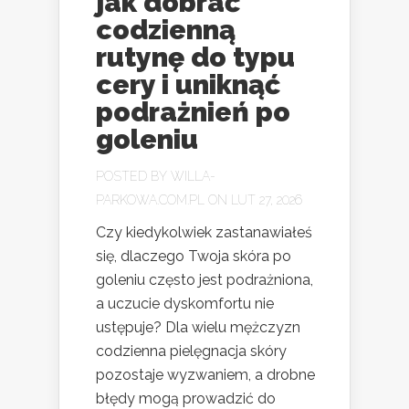
jak dobrać
codzienną
rutynę do typu
cery i uniknąć
podrażnień po
goleniu
POSTED BY
WILLA-
PARKOWA.COM.PL
ON LUT 27, 2026
Czy kiedykolwiek zastanawiałeś
się, dlaczego Twoja skóra po
goleniu często jest podrażniona,
a uczucie dyskomfortu nie
ustępuje? Dla wielu mężczyzn
codzienna pielęgnacja skóry
pozostaje wyzwaniem, a drobne
błędy mogą prowadzić do