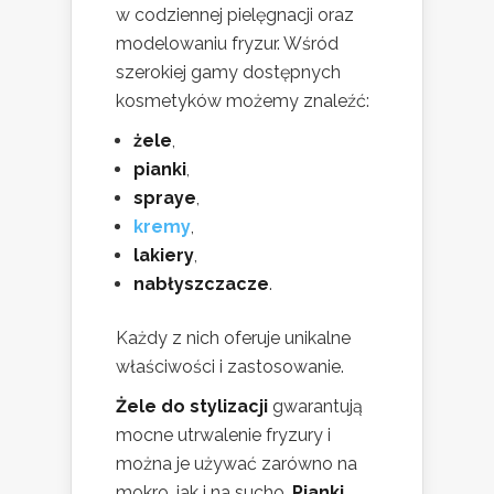
w codziennej pielęgnacji oraz
modelowaniu fryzur. Wśród
szerokiej gamy dostępnych
kosmetyków możemy znaleźć:
żele
,
pianki
,
spraye
,
kremy
,
lakiery
,
nabłyszczacze
.
Każdy z nich oferuje unikalne
właściwości i zastosowanie.
Żele do stylizacji
gwarantują
mocne utrwalenie fryzury i
można je używać zarówno na
mokro, jak i na sucho.
Pianki