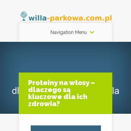
Navigation Menu
Proteiny na włosy –
dlaczego są
kluczowe dla ich
zdrowia?