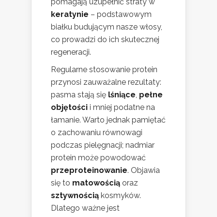
pomagają uzupełnić straty w
keratynie
– podstawowym
białku budującym nasze włosy,
co prowadzi do ich skutecznej
regeneracji.
Regularne stosowanie protein
przynosi zauważalne rezultaty:
pasma stają się
lśniące
,
pełne
objętości
i mniej podatne na
łamanie. Warto jednak pamiętać
o zachowaniu równowagi
podczas pielęgnacji; nadmiar
protein może powodować
przeproteinowanie
. Objawia
się to
matowością
oraz
sztywnością
kosmyków.
Dlatego ważne jest