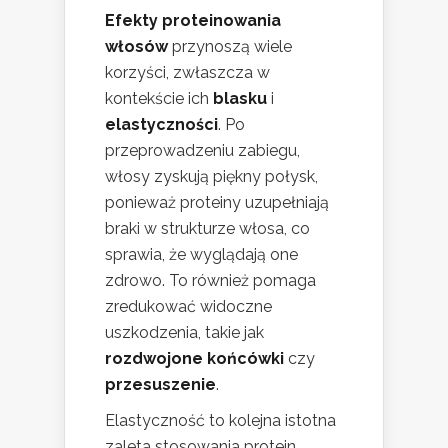
Efekty proteinowania
włosów
przynoszą wiele
korzyści, zwłaszcza w
kontekście ich
blasku
i
elastyczności
. Po
przeprowadzeniu zabiegu,
włosy zyskują piękny połysk,
ponieważ proteiny uzupełniają
braki w strukturze włosa, co
sprawia, że wyglądają one
zdrowo. To również pomaga
zredukować widoczne
uszkodzenia, takie jak
rozdwojone końcówki
czy
przesuszenie
.
Elastyczność to kolejna istotna
zaleta stosowania protein.