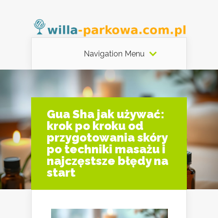
Navigation Menu
Gua Sha jak używać:
krok po kroku od
przygotowania skóry
po techniki masażu i
najczęstsze błędy na
start