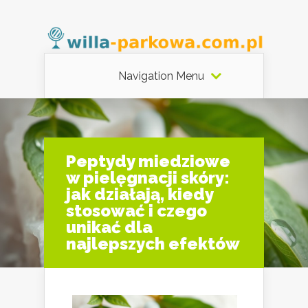
Navigation Menu
Peptydy miedziowe
w pielęgnacji skóry:
jak działają, kiedy
stosować i czego
unikać dla
najlepszych efektów