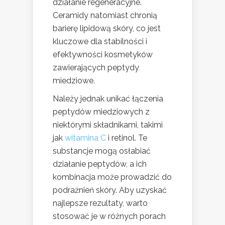
działanie regeneracyjne.
Ceramidy natomiast chronią
barierę lipidową skóry, co jest
kluczowe dla stabilności i
efektywności kosmetyków
zawierających peptydy
miedziowe.
Należy jednak unikać łączenia
peptydów miedziowych z
niektórymi składnikami, takimi
jak
witamina C
i retinol. Te
substancje mogą osłabiać
działanie peptydów, a ich
kombinacja może prowadzić do
podrażnień skóry. Aby uzyskać
najlepsze rezultaty, warto
stosować je w różnych porach