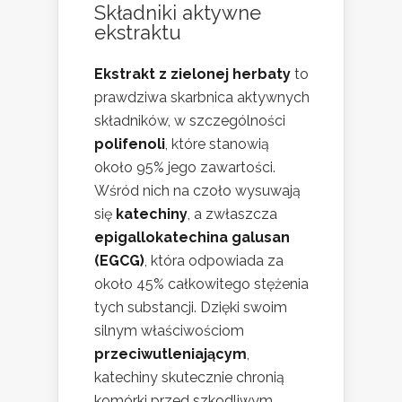
Składniki aktywne
ekstraktu
Ekstrakt z zielonej herbaty
to
prawdziwa skarbnica aktywnych
składników, w szczególności
polifenoli
, które stanowią
około 95% jego zawartości.
Wśród nich na czoło wysuwają
się
katechiny
, a zwłaszcza
epigallokatechina galusan
(EGCG)
, która odpowiada za
około 45% całkowitego stężenia
tych substancji. Dzięki swoim
silnym właściwościom
przeciwutleniającym
,
katechiny skutecznie chronią
komórki przed szkodliwym