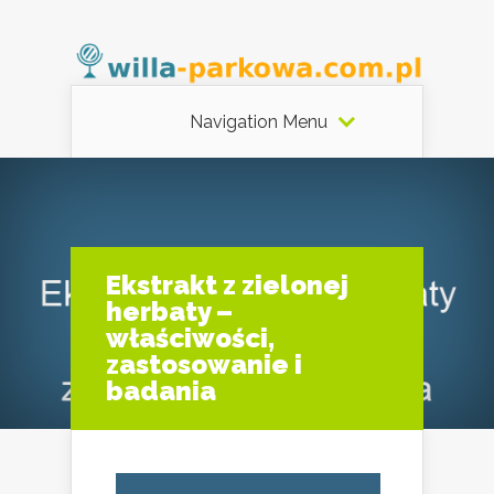
Navigation Menu
Ekstrakt z zielonej
herbaty –
właściwości,
zastosowanie i
badania