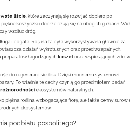
wate liście
, które zaczynają się rozwijać dopiero po
ą piękne koszyczki i dobrze czują się na ubogich glebach. Wie
 czy wzdłuż dróg.
 długa i bogata. Roślina ta była wykorzystywana głównie za
właszcza działań wykrztuśnych oraz przeciwzapalnych.
em preparatów łagodzących
kaszel
oraz wspierających zdrow
ność do regeneracji siedlisk. Dzięki mocnemu systemowi
bszary. To właśnie te cechy czynią go przedmiotem badań
oróżnorodności
ekosystemów naturalnych.
ko piękna roślina wzbogacająca florę, ale także cenny surowi
żnorodnych ekosystemów.
ania podbiału pospolitego?