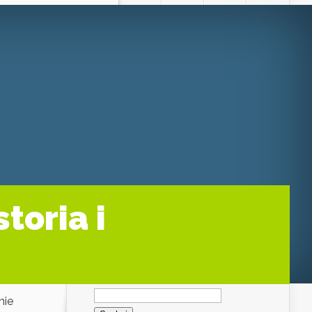
toria i
Szukaj:
nie