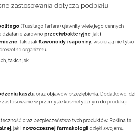
sne zastosowania dotyczą podbiału
politego
(Tussilago farfara) ujawniły wiele jego cennych
je działanie zarówno
przeciwbakteryjne
, jak i
emiczne
, takie jak
flawonoidy
i
saponiny
, wspierają nie tylko
 zdrowotne organizmu.
, takich jak:
odzeniu kaszlu
oraz objawów przeziębienia. Dodatkowo, dzi
je zastosowanie w przemyśle kosmetycznym do produkcji
kuteczność oraz bezpieczeństwo tych produktów. Roślina ta
alnej
, jak i
nowoczesnej farmakologii
dzięki swojemu