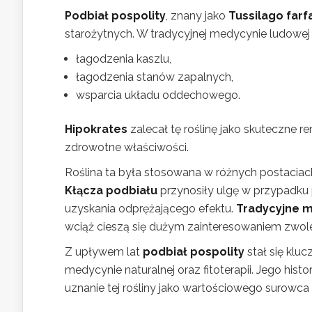
Podbiał pospolity
, znany jako
Tussilago farf
starożytnych. W tradycyjnej medycynie ludowe
łagodzenia kaszlu,
łagodzenia stanów zapalnych,
wsparcia układu oddechowego.
Hipokrates
zalecał tę roślinę jako skuteczne r
zdrowotne właściwości.
Roślina ta była stosowana w różnych postaciach
Kłącza podbiału
przynosiły ulgę w przypadku
uzyskania odprężającego efektu.
Tradycyjne m
wciąż cieszą się dużym zainteresowaniem zwole
Z upływem lat
podbiał pospolity
stał się klu
medycynie naturalnej oraz fitoterapii. Jego hist
uznanie tej rośliny jako wartościowego surowca 