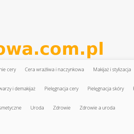
nie cery
Cera wrażliwa i naczynkowa
Makijaż i stylizacja
warzy i demakijaż
Pielęgnacja cery
Pielęgnacja skóry
osmetyczne
Uroda
Zdrowie
Zdrowie a uroda