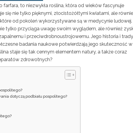
 farfara, to niezwykła roślina, która od wieków fascynuje
e się nie tylko pięknymi, złocistożółtymi kwiatami, ale równi
tóre od pokoleń wykorzystywane są w medycynie ludowej.
nie tylko przyciąga uwagę swoim wyglądem, ale również zys
zapalnemu i przeciwdrobnoustrojowemu. Jego historia i trady
półczesne badania naukowe potwierdzają jego skuteczność w
oślina staje się tak cennym elementem natury, a także coraz
reparatów zdrowotnych?
 pospolitego?
ania dotyczą podbiału pospolitego?
litego?