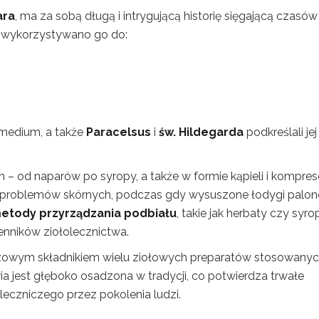
ara
, ma za sobą długą i intrygującą historię sięgającą czasów
j wykorzystywano go do:
emedium, a także
Paracelsus
i
św. Hildegarda
podkreślali jej
 – od naparów po syropy, a także w formie kąpieli i kompre
 problemów skórnych, podczas gdy wysuszone łodygi palon
etody przyrządzania podbiału
, takie jak herbaty czy syro
nników ziołolecznictwa.
czowym składnikiem wielu ziołowych preparatów stosowany
oria jest głęboko osadzona w tradycji, co potwierdza trwałe
leczniczego przez pokolenia ludzi.