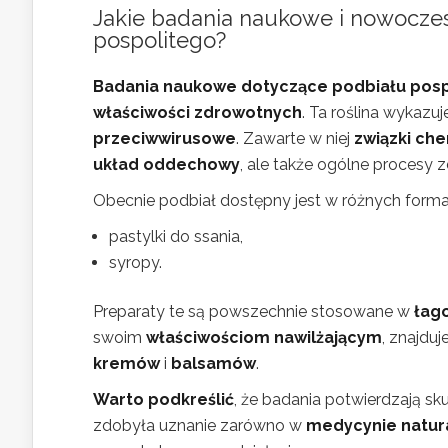
Jakie badania naukowe i nowocze
pospolitego?
Badania naukowe dotyczące podbiału pos
właściwości zdrowotnych
. Ta roślina wykazu
przeciwwirusowe
. Zawarte w niej
związki ch
układ oddechowy
, ale także ogólne procesy
Obecnie podbiał dostępny jest w różnych formach
pastylki do ssania,
syropy.
Preparaty te są powszechnie stosowane w
łag
swoim
właściwościom nawilżającym
, znajdu
kremów
i
balsamów
.
Warto podkreślić
, że badania potwierdzają s
zdobyła uznanie zarówno w
medycynie natur