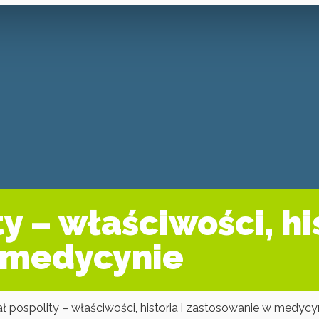
y – właściwości, his
 medycynie
ł pospolity – właściwości, historia i zastosowanie w medycy