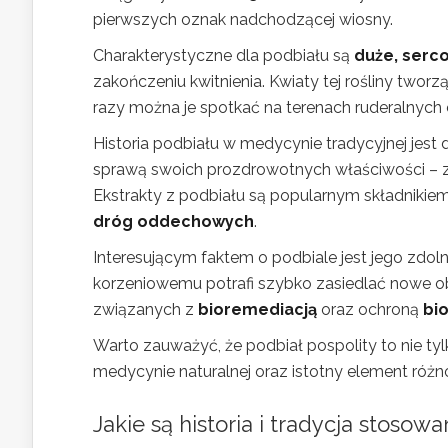
pierwszych oznak nadchodzącej wiosny.
Charakterystyczne dla podbiału są
duże, serco
zakończeniu kwitnienia. Kwiaty tej rośliny tworz
razy można je spotkać na terenach ruderalnych
Historia podbiału w medycynie tradycyjnej jest
sprawą swoich prozdrowotnych właściwości – z
Ekstrakty z podbiału są popularnym składniki
dróg oddechowych
.
Interesującym faktem o podbiale jest jego zdol
korzeniowemu potrafi szybko zasiedlać nowe o
związanych z
bioremediacją
oraz ochroną
bi
Warto zauważyć, że podbiał pospolity to nie tyl
medycynie naturalnej oraz istotny element ró
Jakie są historia i tradycja stosow