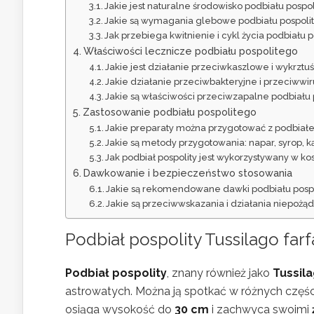
Jakie jest naturalne środowisko podbiału pospo
Jakie są wymagania glebowe podbiału pospoli
Jak przebiega kwitnienie i cykl życia podbiału 
Właściwości lecznicze podbiału pospolitego
Jakie jest działanie przeciwkaszlowe i wykrztu
Jakie działanie przeciwbakteryjne i przeciwwi
Jakie są właściwości przeciwzapalne podbiału
Zastosowanie podbiału pospolitego
Jakie preparaty można przygotować z podbiał
Jakie są metody przygotowania: napar, syrop, k
Jak podbiał pospolity jest wykorzystywany w k
Dawkowanie i bezpieczeństwo stosowania
Jakie są rekomendowane dawki podbiału posp
Jakie są przeciwwskazania i działania niepoż
Podbiał pospolity Tussilago farf
Podbiał pospolity
, znany również jako
Tussila
astrowatych. Można ją spotkać w różnych części
osiąga wysokość do
30 cm
i zachwyca swoimi