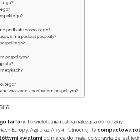
litego?
tego?
pospolitego?
śne podbiału pospolitego?
rusowe ma podbiał pospolity?
 pospolitego?
em pospolitym?
ąpiele?
osmetykach?
olitego?
ądane związane z podbiałem pospolitym?
ara
go farfara
, to wieloletnia roślina należąca do rodziny
ach Europy, Azji oraz Afryki Północnej. Ta
compactowa roś
żółtymi kwiatami
od marca do maja, co sprawia, że jest jed