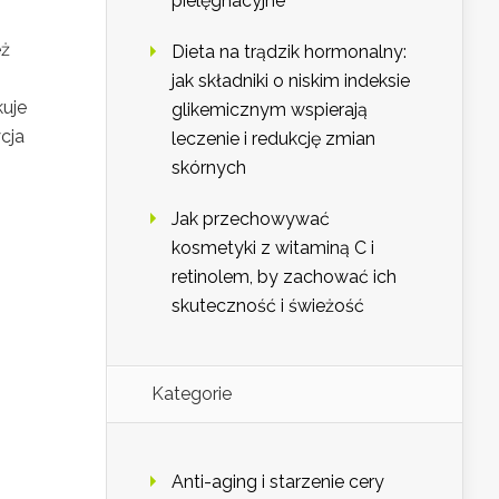
pielęgnacyjne
eż
Dieta na trądzik hormonalny:
jak składniki o niskim indeksie
kuje
glikemicznym wspierają
cja
leczenie i redukcję zmian
skórnych
Jak przechowywać
kosmetyki z witaminą C i
retinolem, by zachować ich
skuteczność i świeżość
Kategorie
Anti-aging i starzenie cery