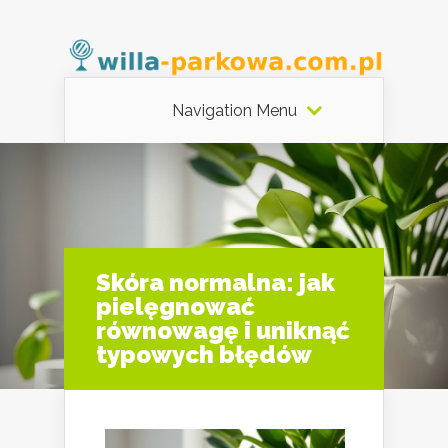
Navigation Menu
Skóra normalna: jak
pielęgnować
równowagę i uniknąć
typowych błędów