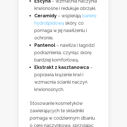
Escyna
– wzmacnia naczynia
krwionośne i redukuje obrzęki.
Ceramidy
– wspierają
barierę
hydrolipidową
skóry, co
pomaga w jej nawilżeniu i
ochronie.
Pantenol
– nawilża i łagodzi
podrażnienia, czyniąc skórę
bardziej komfortową.
Ekstrakt z kasztanowca
–
poprawia krążenie krwi i
wzmacnia ścianki naczyń
krwionośnych.
Stosowanie kosmetyków
zawierających te składniki
pomaga w codziennym dbaniu
o cerę naczynkową, sprzyjając