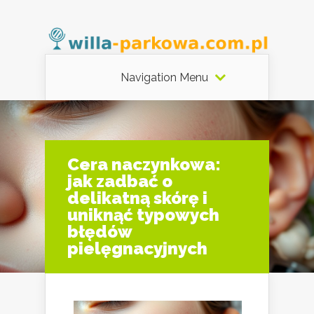
Navigation Menu
Cera naczynkowa:
jak zadbać o
delikatną skórę i
uniknąć typowych
błędów
pielęgnacyjnych